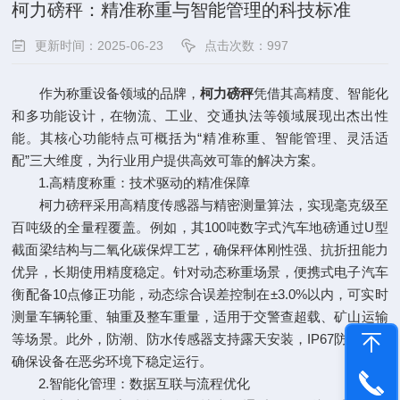
柯力磅秤：精准称重与智能管理的科技标准
更新时间：2025-06-23
点击次数：997
作为称重设备领域的品牌，
柯力磅秤
凭借其高精度、智能化
和多功能设计，在物流、工业、交通执法等领域展现出杰出性
能。其核心功能特点可概括为“精准称重、智能管理、灵活适
配”三大维度，为行业用户提供高效可靠的解决方案。
1.高精度称重：技术驱动的精准保障
柯力磅秤采用高精度传感器与精密测量算法，实现毫克级至
百吨级的全量程覆盖。例如，其100吨数字式汽车地磅通过U型
截面梁结构与二氧化碳保焊工艺，确保秤体刚性强、抗折扭能力
优异，长期使用精度稳定。针对动态称重场景，便携式电子汽车
衡配备10点修正功能，动态综合误差控制在±3.0%以内，可实时
测量车辆轮重、轴重及整车重量，适用于交警查超载、矿山运输
等场景。此外，防潮、防水传感器支持露天安装，IP67防护等级
确保设备在恶劣环境下稳定运行。
2.智能化管理：数据互联与流程优化