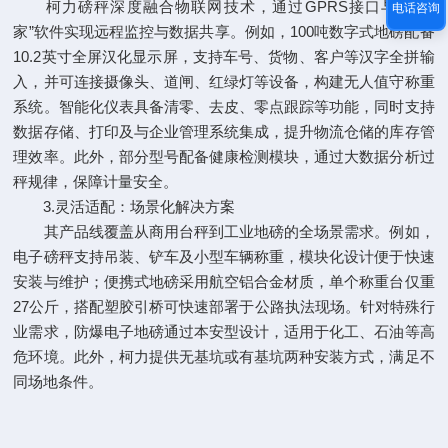
柯力磅秤深度融合物联网技术，通过GPRS接口与“衡管
电话咨询
家”软件实现远程监控与数据共享。例如，100吨数字式地磅配备
10.2英寸全屏汉化显示屏，支持车号、货物、客户等汉字全拼输
入，并可连接摄像头、道闸、红绿灯等设备，构建无人值守称重
系统。智能化仪表具备清零、去皮、零点跟踪等功能，同时支持
数据存储、打印及与企业管理系统集成，提升物流仓储的库存管
理效率。此外，部分型号配备健康检测模块，通过大数据分析过
秤规律，保障计量安全。
3.灵活适配：场景化解决方案
其产品线覆盖从商用台秤到工业地磅的全场景需求。例如，
电子磅秤支持吊装、铲车及小型车辆称重，模块化设计便于快速
安装与维护；便携式地磅采用航空铝合金材质，单个称重台仅重
27公斤，搭配塑胶引桥可快速部署于公路执法现场。针对特殊行
业需求，防爆电子地磅通过本安型设计，适用于化工、石油等高
危环境。此外，柯力提供无基坑或有基坑两种安装方式，满足不
同场地条件。