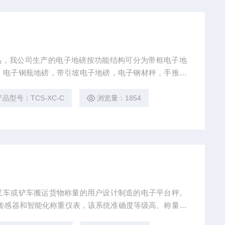
品，我公司生产的电子地磅按功能结构可分为带框电子地
，电子钢瓶地磅，带引坡电子地磅，电子钢材秤，手推电
产品型号：TCS-XC-C
浏览量：1854
传感器和智能化称重仪表，该系统准确度等级高、称量迅
速、操作简便、搬动方便、工作稳定可靠。 U 型电子平台秤材质有碳钢和不 锈钢两种。