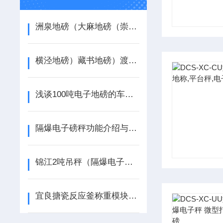
洲泉地磅（大麻地磅（崇福地磅（高桥地磅
横泾地磅）藏书地磅）渡村地磅）甪直地磅）光福地磅
浅谈100吨电子地磅的车牌识别管理系统
隔爆电子磅秤功能介绍与材质说明
锦江2吨吊秤（隔爆电子天平）石屏汽车衡）雅安5吨地磅
宜良搪瓷反应釜称重模块（碧江1T地磅）望谟120T地磅