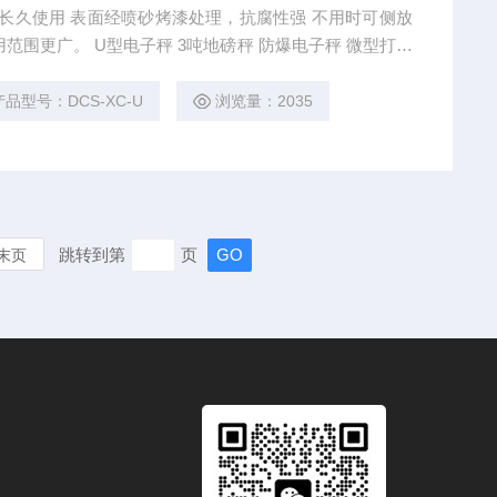
，长久使用 表面经喷砂烤漆处理，抗腐性强 不用时可侧放
范围更广。 U型电子秤 3吨地磅秤 防爆电子秤 微型打印
产品型号：DCS-XC-U
浏览量：2035
跳转到第
页
末页