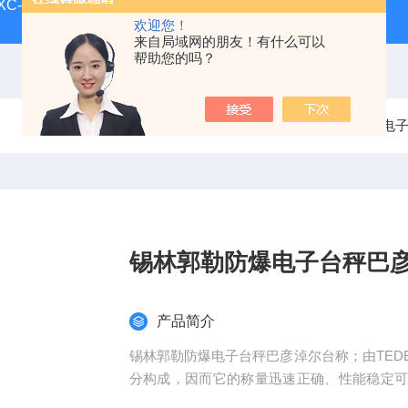
-XC-E宁波柯力地磅
SCS-XC-D宁波柯力磅秤
D2008-W
欢迎您！
来自局域网的朋友！有什么可以
帮助您的吗？
当前位置：
首页
产品中心
电子台秤
计重电
锡林郭勒防爆电子台秤巴
产品简介
锡林郭勒防爆电子台秤巴彦淖尔台称；由TED
分构成，因而它的称量迅速正确、性能稳定
开或连成一体装置。本产品造型美观，结构坚