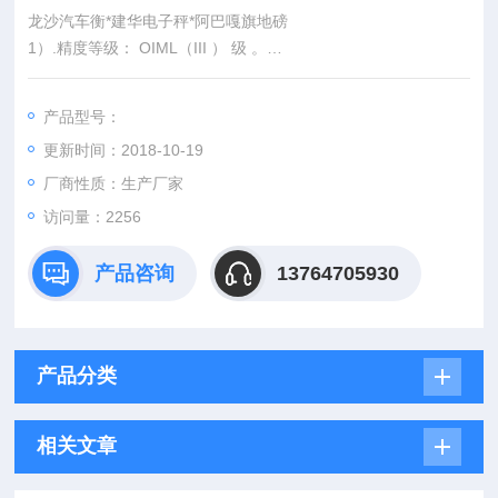
龙沙汽车衡*建华电子秤*阿巴嘎旗地磅
1）.精度等级： OIML（III ） 级 。
2）.额定称量： 2t
3）.小感量： 0.5kg
产品型号：
4）.秤台宽度：? 0.8m
更新时间：2018-10-19
5）.秤台长度：? 1.2m
厂商性质：生产厂家
访问量：2256
产品咨询
13764705930
产品分类
相关文章