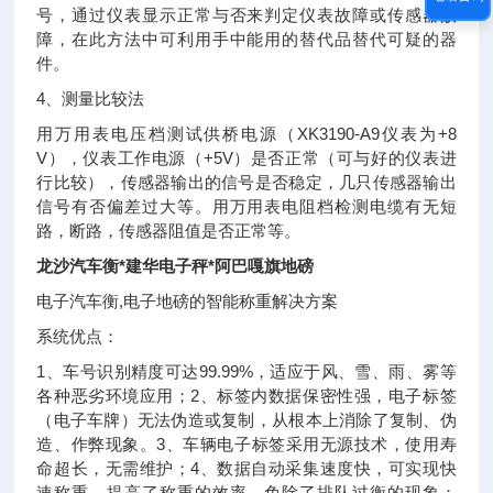
号，通过仪表显示正常与否来判定仪表故障或传感器故
障，在此方法中可利用手中能用的替代品替代可疑的器
件。
4、测量比较法
用万用表电压档测试供桥电源（XK3190-A9仪表为+8
V），仪表工作电源（+5V）是否正常（可与好的仪表进
行比较），传感器输出的信号是否稳定，几只传感器输出
信号有否偏差过大等。用万用表电阻档检测电缆有无短
路，断路，传感器阻值是否正常等。
龙沙汽车衡*建华电子秤*阿巴嘎旗地磅
电子汽车衡,电子地磅的智能称重解决方案
系统优点：
1、车号识别精度可达99.99%，适应于风、雪、雨、雾等
各种恶劣环境应用；2、标签内数据保密性强，电子标签
（电子车牌）无法伪造或复制，从根本上消除了复制、伪
造、作弊现象。3、车辆电子标签采用无源技术，使用寿
命超长，无需维护；4、数据自动采集速度快，可实现快
速称重，提高了称重的效率，免除了排队过衡的现象；