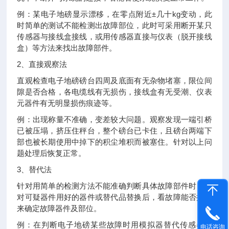
例：某电子地磅显示漂移，在零点附近±几十kg变动，此
时简单的测试不能检测出故障部位，此时可采用断开某只
传感器与接线盒接线，或用传感器直接与仪表（脱开接线
盒）等方法来找出故障部件。
2、直接观察法
直观检查电子地磅磅台四周及底面有无杂物堵塞，限位间
隙是否合格，各电缆线有无损伤，接线盒有无受潮、仪表
元器件有无明显损伤痕迹等。
例：出现称量不准确，变差较大问题。观察发现一端引桥
已被压塌，挤压住秤台，整个磅台已卡住，且磅台两端下
部也被长期使用中掉下的积尘堆积而被塞住。针对以上问
题处理后恢复正常。
3、替代法
针对用简单的检测方法不能准确判断具体故障部件时，可
对可疑器件用好的器件或替代品替换后，看故障能否排除
来确定故障器件及部位。
例：在判断电子地磅某些故障时用模拟器替代传感器信
电话咨询