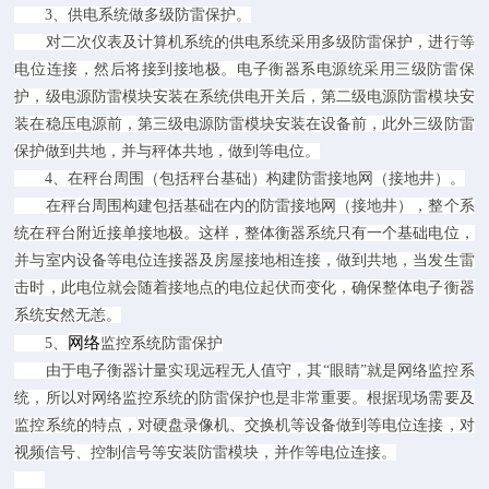
3、供电系统做多级防雷保护。
对二次仪表及计算机系统的供电系统采用多级防雷保护，进行等
电位连接，然后将接到接地极。电子衡器系电源统采用三级防雷保
护，级电源防雷模块安装在系统供电开关后，第二级电源防雷模块安
装在稳压电源前，第三级电源防雷模块安装在设备前，此外三级防雷
保护做到共地，并与秤体共地，做到等电位。
4、在秤台周围（包括秤台基础）构建防雷接地网（接地井）。
在秤台周围构建包括基础在内的防雷接地网（接地井），整个系
统在秤台附近接单接地极。这样，整体衡器系统只有一个基础电位，
并与室内设备等电位连接器及房屋接地相连接，做到共地，当发生雷
击时，此电位就会随着接地点的电位起伏而变化，确保整体电子衡器
系统安然无恙。
网络
5、
监控系统防雷保护
由于电子衡器计量实现远程无人值守，其“眼睛”就是网络监控系
统，所以对网络监控系统的防雷保护也是非常重要。根据现场需要及
监控系统的特点，对硬盘录像机、交换机等设备做到等电位连接，对
视频信号、控制信号等安装防雷模块，并作等电位连接。