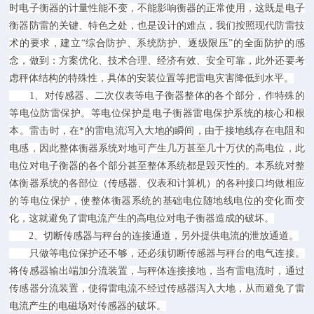
时电子衡器的计量性能不变，不能影响衡器的正常使用，这既是电子
衡器防雷的关键、特色之处，也是设计的难点，我们按照现代防雷技
术的要求，建立“综合防护、系统防护、逐级限压”的全面防护的感
念，做到：方案优化、技术合理、经济有效、安全可靠，此外还要考
虑秤体结构的特殊性，具体的安装位置等把雷电灾害降低到水平。
1、对传感器、二次仪表等电子衡器整体的各个部分，作特殊的
等电位防雷保护。等电位保护是电子衡器雷电保护系统的核心和根
本。雷击时，在*的雷电流泻入大地的瞬间，由于接地线存在电阻和
电感，因此整体衡器系统对地可产生几万甚至几十万伏的高电位，此
电位对电子衡器的各个部分甚至整体系统都是毁灭性的。本系统对整
体衡器系统的各部位（传感器、仪表和计算机）的各种接口均做相应
的等电位保护，使整体衡器系统的基础电位随地线电位的变化而变
化，这就避免了雷电流产生的高电位对电子衡器造成的破坏。
2、切断传感器与秤台的连接通道，另外提供电流的泄放通道。
只做等电位保护还不够，还必须切断传感器与秤台的电气连接。
将传感器输出端加分流装置，与秤体连接接地，当有雷电流时，通过
传感器分流装置，使得雷电流不经过传感器泻入大地，从而避免了雷
电流产生的电磁场对传感器的破坏。