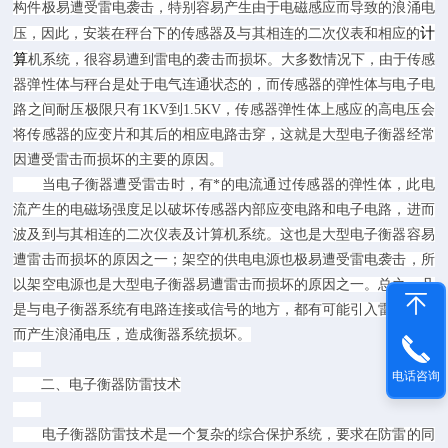
构件极易遭受雷电袭击，特别容易产生由于电磁感应而导致的浪涌电
计
压，因此，安装在秤台下的传感器及与其相连的二次仪表和相应的
算
机系统，很容易遭到雷电的袭击而损坏。大多数情况下，由于传感
器弹性体与秤台是处于电气连通状态的，而传感器的弹性体与电子电
路之间耐压极限只有1KV到1.5KV，传感器弹性体上感应的高电压会
将传感器的应变片和其后的相应电路击穿，这就是大型电子衡器经常
因遭受雷击而损坏的主要的原因。
当电子衡器遭受雷击时，有*的电流通过传感器的弹性体，此电
流产生的电磁场强度足以破坏传感器内部应变电路和电子电路，进而
波及到与其相连的二次仪表及计算机系统。这也是大型电子衡器容易
遭雷击而损坏的原因之一；架空的供电电源也极易遭受雷电袭击，所
以架空电源也是大型电子衡器易遭雷击而损坏的原因之一。总之，凡
是与电子衡器系统有电路连接或信号的地方，都有可能引入雷电袭击
而产生浪涌电压，造成衡器系统损坏。
电话咨询
二、电子衡器防雷技术
电子衡器防雷技术是一个复杂的综合保护系统，要求在防雷的同