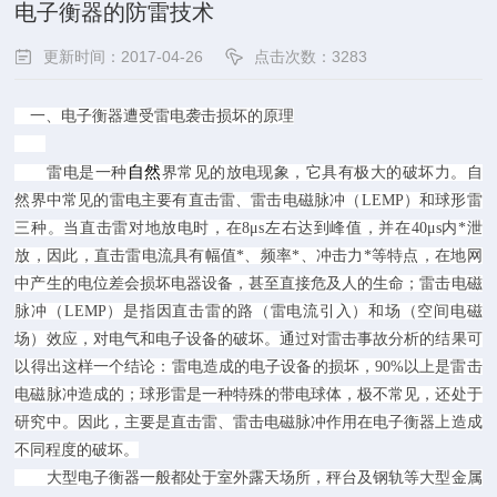
电子衡器的防雷技术
更新时间：2017-04-26
点击次数：3283
一、电子衡器遭受雷电袭击损坏的原理
自然
雷电是一种
界常见的放电现象，它具有极大的破坏力。自
然界中常见的雷电主要有直击雷、雷击电磁脉冲（LEMP）和球形雷
三种。当直击雷对地放电时，在8μs左右达到峰值，并在40μs内*泄
放，因此，直击雷电流具有幅值*、频率*、冲击力*等特点，在地网
中产生的电位差会损坏电器设备，甚至直接危及人的生命；雷击电磁
脉冲（LEMP）是指因直击雷的路（雷电流引入）和场（空间电磁
场）效应，对电气和电子设备的破坏。通过对雷击事故分析的结果可
以得出这样一个结论：雷电造成的电子设备的损坏，90%以上是雷击
电磁脉冲造成的；球形雷是一种特殊的带电球体，极不常见，还处于
研究中。因此，主要是直击雷、雷击电磁脉冲作用在电子衡器上造成
不同程度的破坏。
大型电子衡器一般都处于室外露天场所，秤台及钢轨等大型金属