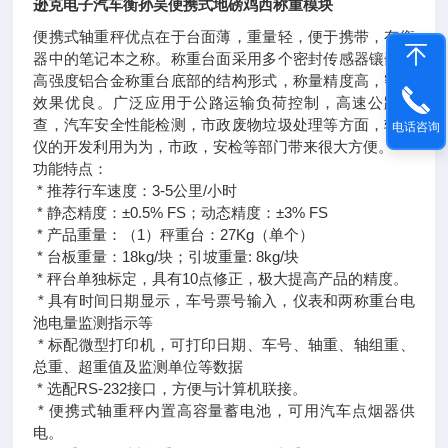
逊克电子汽车衡孙吴便携式地磅鸡西称重模块
便携式轴重秤优点在于台面薄，重量轻，便于携带，有衡
器中的笔记本之称。称重台面采用多个密封传感器镶嵌到
高强度铝合金称重台底部的结构形式，称量精度高，密封
效果优良。广泛应用于公路运输负荷控制，高速公路检
查，汽车安全性能检测，市政废物垃圾处理等方面，轴重
电话咨询
仪的开发利用为为，市政，安检等部门带来很大方便。
功能特点：
* 推荐行车速度：3-5公里/小时
* 静态精度：±0.5% FS；动态精度：±3% FS
* 产品重量：（1）秤重台：27Kg（单个）
* 台板重量：18kg/块；引坡重量: 8kg/块
* 秤台单独标定，具有10点修正，极大提高产品的精度。
* 具有时间日期显示，车号票号输入，仪表和两称重台电
池电量监测指示等
* 标配微型打印机，可打印日期、车号、轴重、轴组重、
总重、超重值及监测单位等数据
* 选配RS-232接口，方便与计算机联接。
* 便携式轴重秤内置高容量蓄电池，可用汽车点烟器供
电。