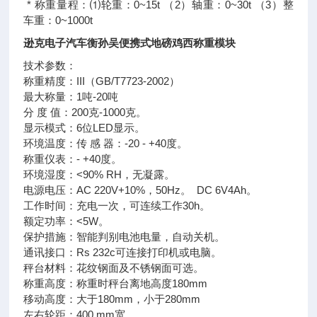
* 称重量程：⑴轮重：0~15t （2）轴重：0~30t （3）整
车重：0~1000t
逊克电子汽车衡孙吴便携式地磅鸡西称重模块
技术参数：
称重精度：III（GB/T7723-2002）
最大称量：1吨-20吨
分 度 值：200克-1000克。
显示模式：6位LED显示。
环境温度：传 感 器：-20 - +40度。
称重仪表：- +40度。
环境湿度：<90% RH，无凝露。
电源电压：AC 220V+10%，50Hz。 DC 6V4Ah。
工作时间：充电一次，可连续工作30h。
额定功率：<5W。
保护措施：智能判别电池电量，自动关机。
通讯接口：Rs 232c可连接打印机或电脑。
秤台材料：花纹钢面及不锈钢面可选。
称重高度：称重时秤台离地高度180mm
移动高度：大于180mm，小于280mm
左右轮距：400 mm宽