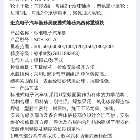
轮子个数：前排2组，每组2个滚珠轴承 ，聚氨脂小滚轮；
后排1组，每组2个滚珠轴承 ，聚氨脂大滚轮。
逊克电子汽车衡孙吴便携式地磅鸡西称重模块
产品名称：标准电子汽车衡
产品型号：SCS-XC-A
量程范围：30t ,50t,60t,80t,100t,120t,150t,180t,200t
精度等级：标准Ⅲ级(GB11883-89)
电气方式：模拟式/数字式
检修面板：开板结构，检修安装极其方便
承载结构：采用U形冷弯型钢组焊,秤体强度高。
结构紧固耐用，表面经喷砂烤漆处理，抗腐性强。
一、产品简述：
标准式电子汽车衡采用U型截面梁作为秤体的力学结构，
结构合理，用料省，刚性强。焊接采用二氧化碳保焊连续
焊缝，型腔全密封，耐腐蚀。施工工艺简单、快速。
安装传感器部位及多台秤体搭接部位设计合理巧妙，安装
维护检修极其方便。整体及布局的合理结构确保了衡器的
安装使用精度及精度的长期稳定性。
1.电气部分具有模拟式，数字式和防爆式叁种配置