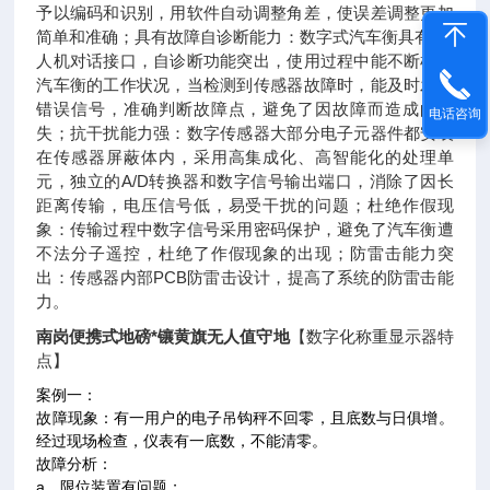
予以编码和识别，用软件自动调整角差，使误差调整更加
简单和准确；具有故障自诊断能力：数字式汽车衡具有*的
人机对话接口，自诊断功能突出，使用过程中能不断检测
汽车衡的工作状况，当检测到传感器故障时，能及时发出
错误信号，准确判断故障点，避免了因故障而造成的损
电话咨询
失；抗干扰能力强：数字传感器大部分电子元器件都安装
在传感器屏蔽体内，采用高集成化、高智能化的处理单
元，独立的A/D转换器和数字信号输出端口，消除了因长
距离传输，电压信号低，易受干扰的问题；杜绝作假现
象：传输过程中数字信号采用密码保护，避免了汽车衡遭
不法分子遥控，杜绝了作假现象的出现；防雷击能力突
出：传感器内部PCB防雷击设计，提高了系统的防雷击能
力。
南岗便携式地磅*镶黄旗无人值守地
【数字化称重显示器特
点】
案例一：
故障现象：有一用户的电子吊钩秤不回零，且底数与日俱增。
经过现场检查，仪表有一底数，不能清零。
故障分析：
a、限位装置有问题；