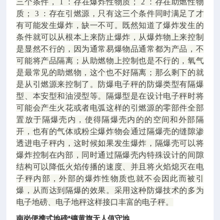
三个条件， 1 ：存在爆炸性物质； 2 ：存在助燃性物
质； 3 ：存在引燃源，只有这三个条件同时满足了才
有可能发生爆炸，缺一不可。既然知道了爆炸发生的
条件就可以从根本上来防止爆炸，从爆炸物上来控制
是显然不行的，因为通常易爆物品通常都为产品，不
可能将产品隔离；从助燃物上控制也是不行的，氧气
是最常见的助燃物，这个也不好隔离；那么剩下的就
是从引燃源来控制了。防爆电子秤的防爆类型有隔爆
型、本安型和油浸型等。隔爆型是在设计电子秤时将
可能会产生火花或者电弧这样的引燃源的零部件全部
置放于隔爆壳内，使得隔爆壳内的的空间和外部隔
开，也有的气体或粉尘爆炸物会通过隔爆壳的缝隙渗
透进电子秤内，这时候如果发生爆炸，隔爆壳可以将
爆炸控制在内部，同时通过隔爆壳内特殊设计的间隙
结构可以降低火焰传播的速度、并且将火焰熄灭在电
子秤内部，外部的爆炸性物质也就不会因此而被引
爆，从而达到隔爆的效果。采用这种防爆技术的多为
电子地磅、电子地秤这样接口丰富的电子秤。
南岗便携式地磅*镶黄旗无人值守地