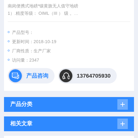
南岗便携式地磅*镶黄旗无人值守地磅
1）.精度等级： OIML（III ） 级 。
2）.额定称量： 2t
3）.小感量： 0.5kg
产品型号：
4）.秤台宽度：? 0.8m
更新时间：2018-10-19
5）.秤台长度：? 1.2m
厂商性质：生产厂家
访问量：2347
产品咨询
13764705930
产品分类
相关文章