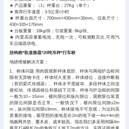
★ 产品重量：（1）秤重台：27Kg（单个）
★ 推荐行车速度：3-5公里/小时
★ 秤重台面尺寸：700mm×430mm×30mm。仪表尺寸：
430×335×170mm
★ 台板重量：18kg/块；引坡重量: 8kg/块。
★ 内置高容量蓄电池，充电一次，可检测数百次,可用汽
车点烟器供电。
挂钩称*轨道衡器*20吨吊秤*行车称
地磅维修解决方案：
1、称体问题 用肉眼观察秤体底部、秤体与两端护边框间
隙有无异物卡住，秤体经久变形，秤体移位，连接件断裂
（剪切梁式传感器）、秤体水平度破坏、多段秤体之间连
接松动、传感器移位和基础下沉等。秤体与护边框的间隙
一般为10～15mm，横向限位和纵向限位，观察限位装置
的限位间隙是否正常。一般情况下，横向限位间隙≤2m
m，纵向限位间隙≤3mm。称体接地不可忽视，为达到高
质量的接地，最理想的接地是在2m的地下做一4m×4m的
地极网并垫、覆木炭、成本较高。现在我们多采用间隔4m
垂直打4根长2m的角铁沉入地下2m的方法，实践证明效果