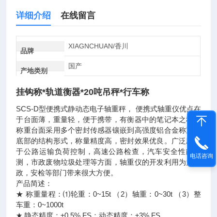
详细介绍
在线留言
XIAGNCHUAN/香川
品牌
国产
产地类别
挂钩称*轨道衡器*20吨吊秤*行车称
SCS-D型便携式静动态电子轴重秤， 便携式轴重仪优点在
于台面薄，重量轻，便于携带，有衡器中的笔记本之称。
称重台面采用多个密封传感器镶嵌到高强度铝合金称重台
底部的结构形式，称量精度高，密封效果优良。广泛应用
于公路运输负荷控制，高速公路检查，汽车安全性能检
电话咨询
测，市政废物垃圾处理等方面，轴重仪的开发利用为为市
政，安检等部门带来很大方便。
产品简述：
★ 称重量程：⑴轮重：0~15t （2）轴重：0~30t （3）整
车重：0~1000t
★ 静态精度：±0.5% FS；动态精度：±3% FS