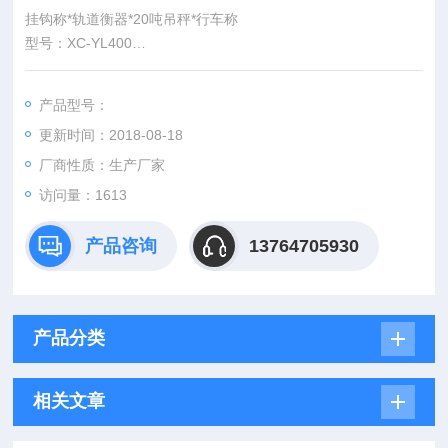
挂钩称*轨道衡器*20吨吊秤*行车称
型号：XC-YL400
载重（Kg）：400
净重（Kg）：175
产品型号：
起升高度（mm）：1550
更新时间：2018-08-18
手摇速比：1:60
厂商性质：生产厂家
访问量：1613
产品咨询
13764705930
产品分类
相关文章