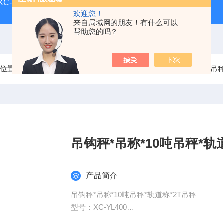
-XC-E宁波柯力地磅
SCS-XC-D宁波柯力磅秤
D2008-W
欢迎您！
来自局域网的朋友！有什么可以
帮助您的吗？
前位置：
首页
产品中心
电子吊秤/吊钩秤/挂钩秤
小称量吊
吊钩秤*吊称*10吨吊秤*轨
产品简介
吊钩秤*吊称*10吨吊秤*轨道称*2T吊秤
型号：XC-YL400
载重（Kg）：400