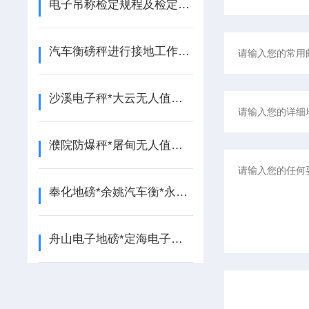
电子吊称检定规程及检定要求
汽车衡磅秤进行接地工作有什么目的？
沙溪电子秤*大云无人值守地磅*双凤无人值守地磅*海洲便携式汽车衡
濮院防爆秤*屠甸无人值守地磅*石门无人值守汽车衡*河山电子地磅
奉化地磅*余姚汽车衡*永康称重模块*义乌地磅*武义汽车衡
舟山电子地磅*定海电子汽车衡*普陀便携式地磅*遂昌无人值守汽车衡