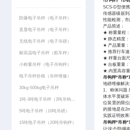
SCS-D型
传感器镶嵌到
防爆电子吊秤（电子吊秤）
性能检测，市
产品简述：
直显电子吊秤（电子吊秤）
★ 称重量程：⑴
★ 静态精度：±
无线电子吊秤（电子吊磅）
★ 产品重量：
★ 推荐行车速
耐高温电子吊秤（航车秤）
★ 秤重台面尺寸
小称量吊秤（电子吊钩秤）
★ 台板重量：1
★ 内置高容
电子吊秤价格（吊秤维修）
吊钩秤*吊称*
地磅维修解决
30kg-500kg电子吊秤
1、称体问题
体水平度破坏
1吨-3吨电子吊秤（2吨吊钩秤）
位装置的限位
的接地是在2
5吨电子吊秤（10吨吊磅）
实践证明效果
吊钩秤*吊称*
15吨电子吊秤（20吨吊钩秤）
让这个防爆