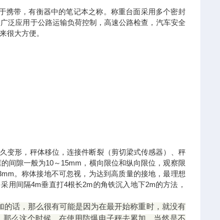
便于携带，有衡器中的笔记本之称。称重台面采用多个密封
。广泛应用于公路运输负荷控制，高速公路检查，汽车安全
来很大方便。
经久变形，秤体移位，连接件断裂（剪切梁式传感器）、秤
间隙一般为10～15mm，横向限位和纵向限位，观察限
3mm。称体接地不可忽视，为达到高质量的接地，最理想
采用间隔4m垂直打4根长2m的角铁沉入地下2m的方法，
加的话，那么很有可能是因为在最开始称重时，就没有
，那么这个时候，在使用防爆电子秤去累加，当然是不