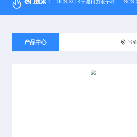
热门搜索：
DCS-XC-K宁波柯力电子秤
SCS
产品中心
当