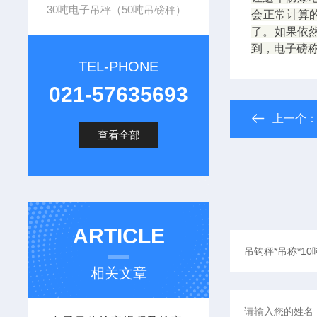
30吨电子吊秤（50吨吊磅秤）
会正常计算
了。如果依
到，电子磅
TEL-PHONE
021-57635693
上一个
查看全部
ARTICLE
相关文章