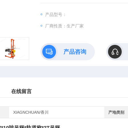
净重（Kg）：175
起升高度（mm）：1550
产品型号：
手摇速比：1:60
厂商性质：生产厂家
产品咨询
在线留言
XIAGNCHUAN/香川
产地类别
*10吨吊秤*轨道称*2T吊秤