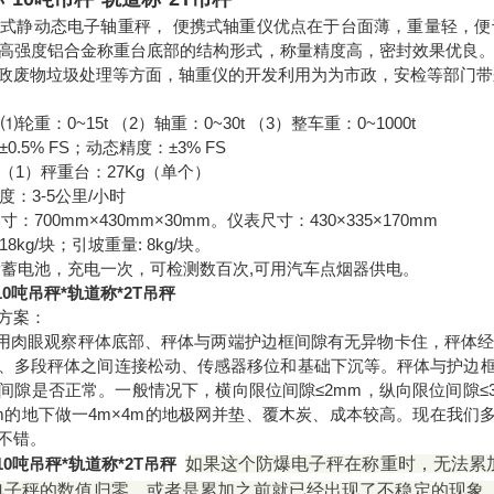
便携式静动态电子轴重秤， 便携式轴重仪优点在于台面薄，重量轻，
高强度铝合金称重台底部的结构形式，称量精度高，密封效果优良
政废物垃圾处理等方面，轴重仪的开发利用为为市政，安检等部门带
轮重：0~15t （2）轴重：0~30t （3）整车重：0~1000t
0.5% FS；动态精度：±3% FS
（1）秤重台：27Kg（单个）
度：3-5公里/小时
：700mm×430mm×30mm。仪表尺寸：430×335×170mm
8kg/块；引坡重量: 8kg/块。
量蓄电池，充电一次，可检测数百次,可用汽车点烟器供电。
10吨吊秤*轨道称*2T吊秤
方案：
 用肉眼观察秤体底部、秤体与两端护边框间隙有无异物卡住，秤体
、多段秤体之间连接松动、传感器移位和基础下沉等。秤体与护边框的
间隙是否正常。一般情况下，横向限位间隙≤2mm，纵向限位间隙≤
m的地下做一4m×4m的地极网并垫、覆木炭、成本较高。现在我们多
不错。
10吨吊秤*轨道称*2T吊秤
如果这个防爆电子秤在称重时，无法累
电子秤的数值归零，或者是累加之前就已经出现了不稳定的现象