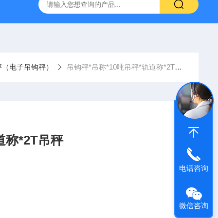
柯力D2008-W数字仪表
D39-W-CAN物联网称重显示仪表宁
秤（电子吊钩秤）
吊钩秤*吊称*10吨吊秤*轨道称*2T吊秤
道称*2T吊秤
电话咨询
微信咨询