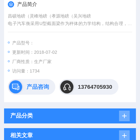
产品简介
昌硕地磅（灵峰地磅（孝源地磅（吴兴地磅
电子汽车衡采用U型截面梁作为秤体的力学结构，结构合理，用
料省，刚性强。焊接采用二氧化碳保焊连续焊缝，型腔全密封，
耐腐蚀。施工工艺简单、快速。
产品型号：
更新时间：2018-07-02
厂商性质：生产厂家
访问量：1734
产品咨询
13764705930
产品分类
相关文章