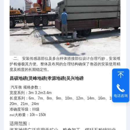
二、
安装传感器部位及多台秤体搭接部位设计合理巧妙，安装维
护检修极其方便。整体及布局的合理结构确保了衡器的安装使用精
度及精度的长期稳定性。
昌硕地磅(灵峰地磅(孝源地磅(吴兴地磅
汽车衡
规格参数：
宽度系列：
3m
3.2m
3.4m
电话咨询
长度系列：
6m
、
7m
、
8m
、
9m
、
10m
、
12m
、
14m
、
16m
、
18m
、
20m
、
21m
、
24m
准确度等级：
III
级
zui大称量：
10t
～
150t
适用范围：
汽车地磅广泛应用于矿山、粮食加工、煤矸石粉碎行业、