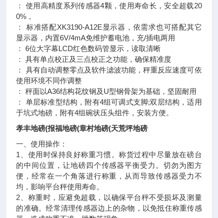
： 使用高精度系列传感器4颗，使用寿命长，安全超载20
0%，
： 标准搭配XK3190-A12E显示器，依需求也可搭配其它
显示器，内置6V/4mA免维护蓄电池，充/插电两用
： 6位大字幕LCD红色数码管显示，读取清晰
： 具有单点校正及三点校正之功能，确保精准度
： 具有自动调整零点及软件滤波功能，秤重反应速度可依
使用环境不同作调整
： 秤面以A36结构花纹钢及U型钢骨架为基础，坚固耐用
： 单层标准型结构，附有4组可调式支脚;双层结构，适用
于坑式地磅，附有4组碗状压头组件，安装方便。
孝丰地磅(报福地磅(章村地磅(天荒坪地磅
一、使用操作：
1、使用时保持良好称重习惯。称货过程中尽量放在磅台
的中间位置，让地磅四个传感器平衡受力。切勿为图方
便，经常在一个角落进行称重，从而导致传感器受力不
均，影响平台秤使用寿命。
2、称重时，应避免超载，以确保平台秤不受损坏及测量
的准确。经常清理传感器边上的杂物，以免抵住称重传感