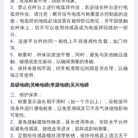
器，造成称重不准，跳数等现象。
3、禁止在秤台上进行电弧焊作业，若必须在秤台进行电
弧焊作业。请注意：断开信号电缆与称重显示控制器的连
接；电弧焊的地线必须设置在被焊部位附近，并牢固接触
在秤体上，切不可以使用传感器成为电弧焊回路的一部
分。
4、连接平台秤的同一相线上不得接感性负载，如门铃
等。
5、称重时，秤体应摆放平整，同时，避免与其他物品接
触、碰撞或发生振动，以确保测量的准确。
6、保持各接线牢固，经常检查限位间隙是否合理，以确
保正常使用。
昌硕地磅(灵峰地磅(孝源地磅(吴兴地磅
三、维护保养：
1、称重显示器长期不用时（如一个月以上），应根据环
境条件进行通电检查，以免受潮或其它不良气体侵蚀影响
可靠性。
2、避免接触腐蚀性物质，延长使用寿命。非防水平台秤
应避免传感器、接线盒等进水，损坏或影响测量。
3、定期给传感器螺丝清理铁锈，保持传感器上清洁无干