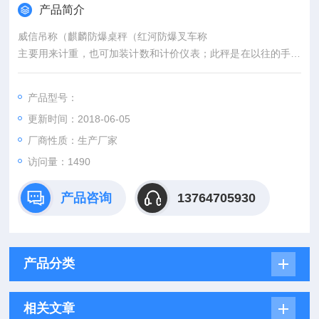
产品简介
威信吊称（麒麟防爆桌秤（红河防爆叉车称
主要用来计重，也可加装计数和计价仪表；此秤是在以往的手推
车的基础上加装了称重装置，中和了叉车和电子秤的各自特点，
更大的提高了工厂生产作业率；实现了在搬运过程中就可以完成
产品型号：
称重功能，为工厂大大地节约了时间。
更新时间：2018-06-05
厂商性质：生产厂家
访问量：1490
产品咨询
13764705930
产品分类
相关文章