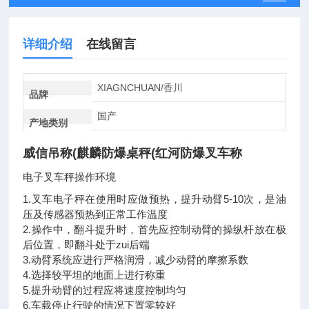
详细介绍
在线留言
XIAGNCHUAN/香川
品牌
国产
产地类别
威信吊称(麒麟防爆桌秤(红河防爆叉车称
电子叉车秤操作环境
1.叉车电子秤在使用时应做预热，提升动臂5-10次，是油
压及传感器预热到正常工作温度
2.操作中，翻斗提升时，首先应控制动臂的操纵杆放在极
后位置，即翻斗处于zui后端
3.动臂系统应进行严格润滑，减少动臂的摩擦系数
4.选择较平坦的地面上进行称重
5.提升动臂的过程应将速度控制均匀
6.车载停止行驶的情况下置零较好