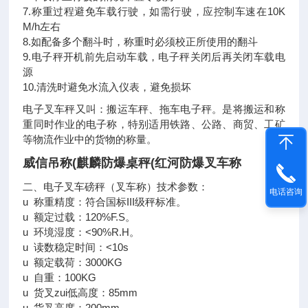
7.称重过程避免车载行驶，如需行驶，应控制车速在10K
M/h左右
8.如配备多个翻斗时，称重时必须校正所使用的翻斗
9.电子秤开机前先启动车载，电子秤关闭后再关闭车载电
源
10.清洗时避免水流入仪表，避免损坏
电子叉车秤又叫：搬运车秤、拖车电子秤。是将搬运和称
重同时作业的电子称，特别适用铁路、公路、商贸、工矿
等物流作业中的货物的称量。
威信吊称(麒麟防爆桌秤(红河防爆叉车称
二、电子叉车磅秤（叉车称）技术参数：
电话咨询
u 称重精度：符合国标III级秤标准。
u 额定过载：120%F.S。
u 环境湿度：<90%R.H。
u 读数稳定时间：<10s
u 额定载荷：3000KG
u 自重：100KG
u 货叉zui低高度：85mm
u 货叉高度：200mm