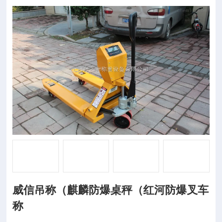
威信吊称（麒麟防爆桌秤（红河防爆叉车
称