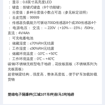
： 显示：0.8英寸高亮度LED
： 键盘：按键式键盘（8个功能键）
： 分度值：多种分度值小数点可选（参见标定说明）
： 去皮范围：99999
： 传感器负载能力可驱动700Ω传感器8个或350传感器4个
： 电源电压： 交流：～220V（+10%～-15%）/50Hz、
直流：4V/4Ah
： 可充电蓄电池
： 储藏湿度：≤70%RH无结露
： 工作湿度：≤90%RH元结露
： 储藏环境温度：-10℃～+50℃
： 工作环境温度：0℃～+40℃
碳钢/不锈钢无框型电子地磅，花纹板面板（不锈钢系列为
光板面板）
超密钢梁结构，强度高，整体高度低，便于铲车加载卸载
货物
楚雄电子隔爆秤(江城10T吊秤)耿马1吨地磅