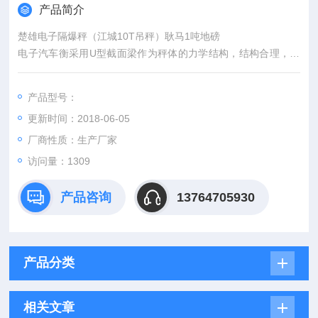
产品简介
楚雄电子隔爆秤（江城10T吊秤）耿马1吨地磅
电子汽车衡采用U型截面梁作为秤体的力学结构，结构合理，用
料省，刚性强。焊接采用二氧化碳保焊连续焊缝，型腔全密封，
耐腐蚀。施工工艺简单、快速。
产品型号：
更新时间：2018-06-05
厂商性质：生产厂家
访问量：1309
产品咨询
13764705930
产品分类
相关文章