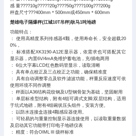
感 量????10g?????20g????50g????100g???200g
秤盘尺寸???400mm＊500mm或450mm＊600mm
楚雄电子隔爆秤(江城10T吊秤)耿马1吨地磅
功能特点：
： 使用高精度系列传感器4颗，使用寿命长，安全超载20
0%，
： 标准搭配XK3190-A12E显示器，依需求也可搭配其它
显示器，内置6V/4mA免维护蓄电池，充/插电两用
： 6位大字幕LCD红色数码管显示，读取清晰
： 具有单点校正及三点校正之功能，确保精准度
： 具有自动调整零点及软件滤波功能，秤重反应速度可依
使用环境不同作调整
： 秤面以A36结构花纹钢及U型钢骨架为基础，坚固耐用
： 单层标准型结构，附有4组可调式支脚;双层结构，适用
于坑式地磅，附有4组碗状压头组件，安装方便。
： 以防水连接盒连接4颗感应器使用。
： 可轻易的与重量控制显示器连接使用，以读取重量数据
及启动其它功能带打印电子地磅仪表
： 精度：符合OIML III 级秤标准