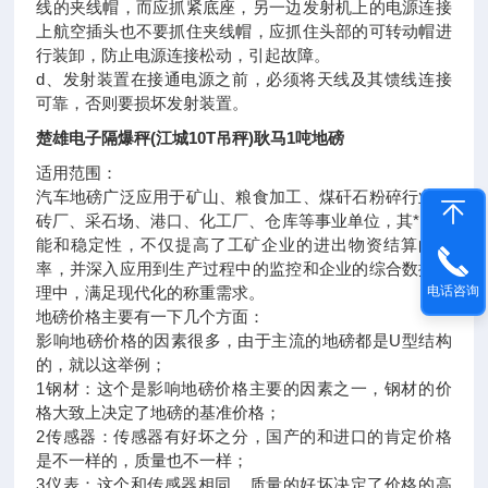
线的夹线帽，而应抓紧底座，另一边发射机上的电源连接
上航空插头也不要抓住夹线帽，应抓住头部的可转动帽进
行装卸，防止电源连接松动，引起故障。
d、发射装置在接通电源之前，必须将天线及其馈线连接
可靠，否则要损坏发射装置。
楚雄电子隔爆秤(江城10T吊秤)耿马1吨地磅
适用范围：
汽车地磅广泛应用于矿山、粮食加工、煤矸石粉碎行业、
砖厂、采石场、港口、化工厂、仓库等事业单位，其*的性
能和稳定性，不仅提高了工矿企业的进出物资结算的效
率，并深入应用到生产过程中的监控和企业的综合数据管
电话咨询
理中，满足现代化的称重需求。
地磅价格主要有一下几个方面：
影响地磅价格的因素很多，由于主流的地磅都是U型结构
的，就以这举例；
1钢材：这个是影响地磅价格主要的因素之一，钢材的价
格大致上决定了地磅的基准价格；
2传感器：传感器有好坏之分，国产的和进口的肯定价格
是不一样的，质量也不一样；
3仪表：这个和传感器相同，质量的好坏决定了价格的高