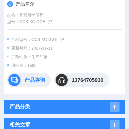
产品简介
品名：直视电子吊秤
型号：OCS-XC-GGE（P）
量程：30kg、50kg、100kg、150kg、200kg、300kg
精度：III 符合OIML R76标准
产品型号：OCS-XC-GGE（P）
主特点：高强度铝合金密封设计，美观轻便，防水性能强。
更新时间：2017-11-11
六盘水地磅 上海电子地磅秤 安顺地磅 隔爆电子地磅秤
厂商性质：生产厂家
访问量：1596
产品咨询
13764705930
产品分类
相关文章