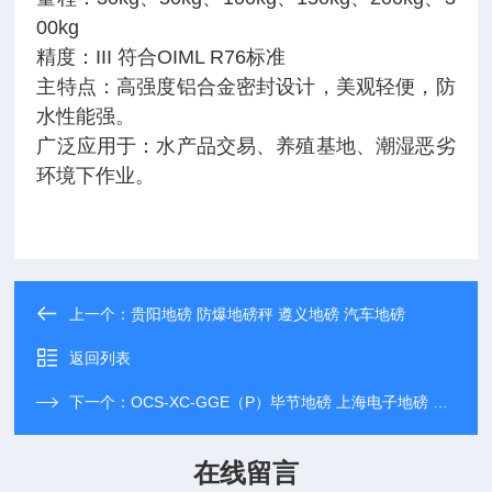
00kg
精度：III 符合OIML R76标准
主特点：高强度铝合金密封设计，美观轻便，防
水性能强。
广泛应用于：水产品交易、养殖基地、潮湿恶劣
环境下作业。
上一个：
贵阳地磅 防爆地磅秤 遵义地磅 汽车地磅
返回列表
下一个：
OCS-XC-GGE（P）毕节地磅 上海电子地磅 铜仁地磅 隔爆电子地磅称
在线留言