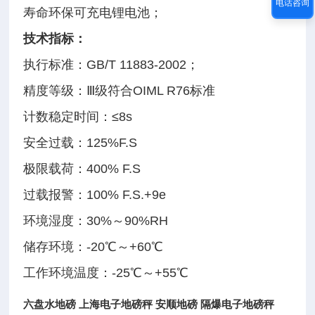
电话咨询
寿命环保可充电锂电池；
技术指标：
执行标准：GB/T 11883-2002；
精度等级：Ⅲ级符合OIML R76标准
计数稳定时间：≤8s
安全过载：125%F.S
极限载荷：400% F.S
过载报警：100% F.S.+9e
环境湿度：30%～90%RH
储存环境：-20℃～+60℃
工作环境温度：-25℃～+55℃
六盘水地磅 上海电子地磅秤 安顺地磅 隔爆电子地磅秤