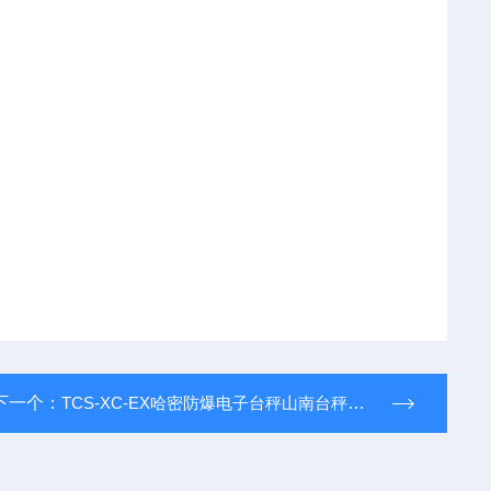
下一个：
TCS-XC-EX哈密防爆电子台秤山南台秤吴忠防爆台秤