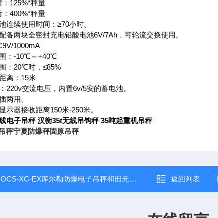
：125%*秤量
：400%*秤量
电池连续使用时间：≥70小时。
：配备两块全密封充电铅酸电池6V/7Ah，可轮流交换使用。
V/1000mA
围：-10℃～+40℃
围：20℃时，≤85%
距离：15米
：220v交流电压，内置6v/5安的蓄电池。
充插两用。
显示器接收距离150米-250米。
线电子吊秤 汉衡35t无线吊钩秤 35吨起重机吊秤
吊秤宁夏防爆秤固原吊秤
：
OCS-XC-EX库尔勒防爆电子吊秤和田无线打印吊秤
返回列表