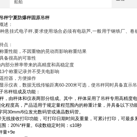
船舶
吊秤宁夏防爆秤固原吊秤
概述：
种悬挂式电子秤,要求使用场合必须有电葫芦,一般用于钢铁厂、
称特点：
动态称重性能，不因重物的晃动而影响称重结果
，具备很高的可靠性
,000的内部分辨率带来的高精度和高稳定度
近13个称重记录并不受关电影响
线遥控器，方便操作
线显示仪表，数据无线传输距离60-200米可选，使吊秤同时具备直示
子吊秤组成及功能：
秤，由秤体和仪表两部分组成。其中，秤体采用了吊秤专用高精度
能化程度高，产品适用于规定量程范围内的称重计量，并具备以下功能。1
字同30mm/6位发光数码管或液晶数码管。
带无线接收打印功能，可打印日期时间及重量，可累计打印，可最多累计打
围：20%*秤量。6读数稳定时间：≤10秒
秤量+9e