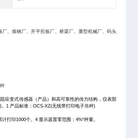
卷板厂、炼钢厂、开平煎板厂、桥梁厂、重型机械厂、码头
吊秤
电阻应变式传感器（产品）和高可靠性的传力结构，仪表部
 产品标准：OCS-XZ(无线带打印电子吊秤)
印1000个。4 显示器置零范围：4%*秤量。