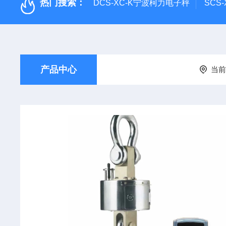
热门搜索：
DCS-XC-K宁波柯力电子秤
SCS
产品中心
当