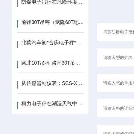
防爆电子吊秤在危险环境中的应用与安全保障
前锋30T吊秤（武隆60T地磅）梁平15吨地磅）广安吊秤的维护工作:
北蔡汽车衡*合庆电子秤*唐镇防爆秤*曹路无人值守地磅
路北10T吊秤 路南30T吊秤 鹿泉电子吊磅
从传感器到仪表：SCS-XC-D磅秤标准配置全揭秘
柯力电子秤在潮湿天气中需要注意哪些事项？