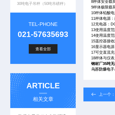
8秤体安全载荷
30吨电子吊秤（50吨吊磅秤）
9秤体极限载荷
10秤体铅酸
11秤体电源
TEL-PHONE
12充电器：DC9
13使用温度范
021-57635693
14使用温度范
15遥控器接收
16显示器电源
查看全部
17可交直流
18秤体与仪表
钢材厂35吨无
乌苏防爆电子
ARTICLE
上一个
相关文章