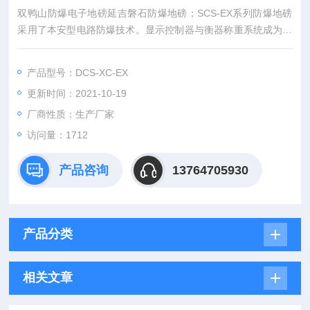
双鸭山防爆电子地磅延吉磐石防爆地磅；SCS-EX系列防爆地磅
采用了本安型电路防爆技术。显示控制器与衡器称重系统成为分
体式结构。具有体积小、重量轻、移动维修方便、安全可靠、价
格低廉等特点。产品经仪器仪表防爆安全监督检查站鉴定合格；
产品型号：DCS-XC-EX
更新时间：2021-10-19
厂商性质：生产厂家
访问量：1712
产品咨询
13764705930
产品分类
相关文章