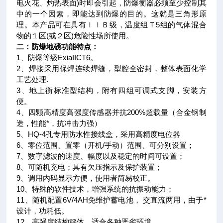
电火花、灼热表面)时即会引起，防爆衡器必须至少控制其
中的一个因素，即能达到防爆的目的。这就是三角形原
理。本产品可在具有ＩＩＢ级，温度组Ｔ5组的气体混合
物的１区(或２区)危险性场所使用。
二：防爆地磅功能特点：
1、防爆等级ExiaIICT6。
2、焊接采用保焊连续焊缝，型腔全密封，整体表面化学
工艺处理.
3、地上衡标准型结构，附有四组可调式支脚，安装方
便。
4、四颗高精度高强度传感器并抗200%超载量（合金钢制
造，性能*，抗冲击力强）
5、HQ-4孔专用防水性接线盒，采用高精度电位器
6、零位范围、置零（开机/手动）范围、可分别设置；
7、数字滤波的速度、幅度以及稳定的时间可设置；
8、可随机充电；具有欠压指示及保护装置；
9、调用内码显示方便，使用者简易校正。
10、特殊的软件技术，增强系统的抗振动能力；
11、随机配置6V/4AH免维护蓄电池， 交直流两用，由于*
设计，功耗低。
12、高强度结构秤体，适合各种恶劣环境