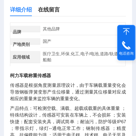
详细介绍
在线留言
其他品牌
品牌
国产
产地类别
医疗卫生,环保,化工,电子/电池,道路/轨道/
电话咨询
应用领域
船舶
柯力车载称重传感器
传感器是根据角度测量原理设计，由于车辆载重量变化会
导致钢板弹簧变形产生位移量，通过测量其位移量对应成
相应的重量来监控车辆的重量变化。
产品特点：可检测空载、满载、超载或载重的具体重量 ；
特殊结构设计，传感器可安装在车辆上，不会损坏 ；安装
快捷：配套安装夹具，调试简单 ；耐油污，防护等级IP67
；带指示灯，绿灯--通电正常工作；钢制传感器 ；精度
高，抗偏载能力强 ；适用于电子秤，技术秤，电子天平及