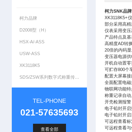
柯力SNK品牌X
XK3118
柯力品牌
部分采用高精度
D2008型（H）
仪表采用变压
产品特点及基
HSX-A/-ASS
高精度AD转换
20倍的内码
USW-ASS
变压器电源供
开机自动置零
XK3118K5
可贮存800个
配置大屏幕接
SDS/ZSW系列数字式称重传感器
全面配置电磁
物联网功能特
称重记录自动
TEL-PHONE
开壳检测报警
电子铅封开启
021-57635693
电子铅封开启
可远程查看标
可远程查看与
查看全部