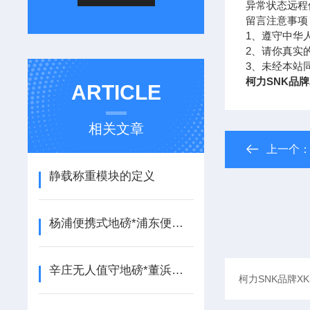
异常状态远程
留言注意事项
1、遵守中华
2、请你真实
3、未经本站
柯力SNK品牌X
ARTICLE
相关文章
上一个
静载称重模块的定义
杨浦便携式地磅*浦东便携式汽车衡*万祥便携式汽车衡
辛庄无人值守地磅*董浜电子秤*虞山无人值守汽车衡*尚湖防爆秤