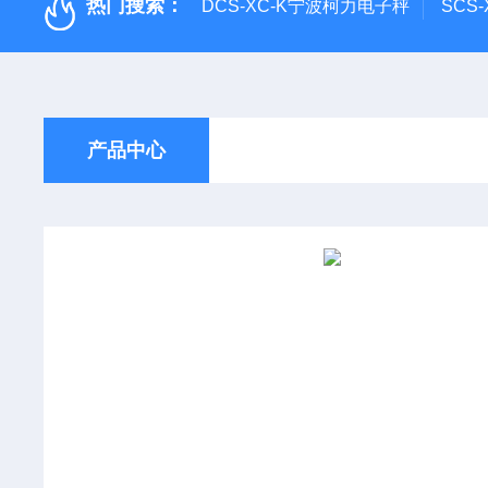
热门搜索：
DCS-XC-K宁波柯力电子秤
SCS
产品中心