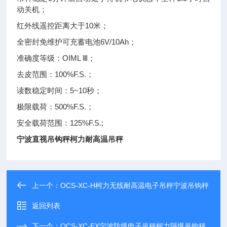
动关机；
红外线遥控距离大于10米；
全密封免维护可充蓄电池6V/10Ah；
准确度等级：OIML Ⅲ；
去皮范围：100%F.S.；
读数稳定时间：5~10秒；
极限载荷：500%F.S.；
安全载荷范围：125%F.S.;
宁波直视吊钩秤柯力耐高温吊秤
上一个：
OCS-XC-H柯力无线耐高温电子吊秤宁波吊钩秤
返回列表
下一个：
OCS-XC-EX宁波防爆电子吊秤柯力隔爆吊钩秤