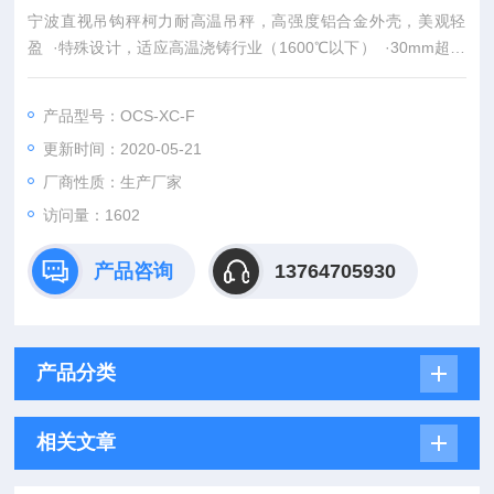
宁波直视吊钩秤柯力耐高温吊秤，高强度铝合金外壳，美观轻
盈 ·特殊设计，适应高温浇铸行业（1600℃以下） ·30mm超高
亮发光数码管显示 ·三点线性标定，自动零点跟踪，重力加速度
可修正 ·断电数据自动存储，机自动电池电压检测。
产品型号：OCS-XC-F
更新时间：2020-05-21
厂商性质：生产厂家
访问量：1602
产品咨询
13764705930
产品分类
相关文章