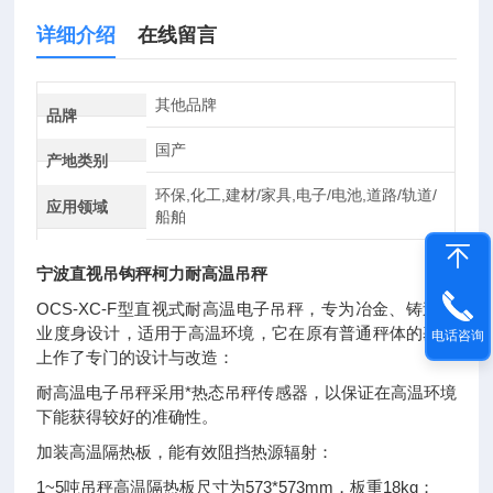
详细介绍
在线留言
其他品牌
品牌
国产
产地类别
环保,化工,建材/家具,电子/电池,道路/轨道/
应用领域
船舶
宁波直视吊钩秤柯力耐高温吊秤
OCS-XC-F型直视式耐高温电子吊秤，专为冶金、铸造行
业度身设计，适用于高温环境，它在原有普通秤体的基础
电话咨询
上作了专门的设计与改造：
耐高温电子吊秤采用*热态吊秤传感器，以保证在高温环境
下能获得较好的准确性。
加装高温隔热板，能有效阻挡热源辐射：
1~5吨吊秤高温隔热板尺寸为573*573mm，板重18kg；