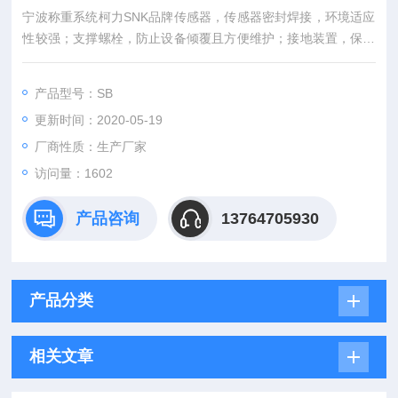
宁波称重系统柯力SNK品牌传感器，传感器密封焊接，环境适应
性较强；支撑螺栓，防止设备倾覆且方便维护；接地装置，保护
传感器免受电源浪涌冲击；高度低、外型小；全焊接密封，防护
等级高；输出信号大，阻抗高；采用优质合金钢材料；适用于料
产品型号：SB
斗秤、料仓秤、测力试验机等场合。
更新时间：2020-05-19
厂商性质：生产厂家
访问量：1602
产品咨询
13764705930
产品分类
相关文章