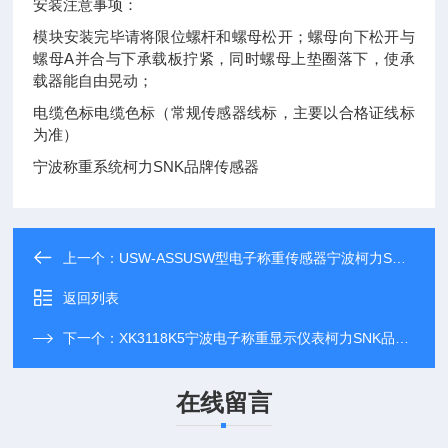
安装注意事项：
模块安装完毕请将限位螺杆和螺母松开；螺母向下松开与
螺母A并合与下承载板拧紧，同时螺母上垫圈落下，使承
载器能自由晃动；
电缆色标电缆色标（常规传感器线标，主要以合格证线标
为准）
宁波称重系统柯力SNK品牌传感器
上一个：
USW-ASSUSW型电子称重传感器宁波柯力SNK品牌
返回列表
下一个：
XK3118K5宁波电子称重显示仪表柯力SNK品牌厂家
在线留言