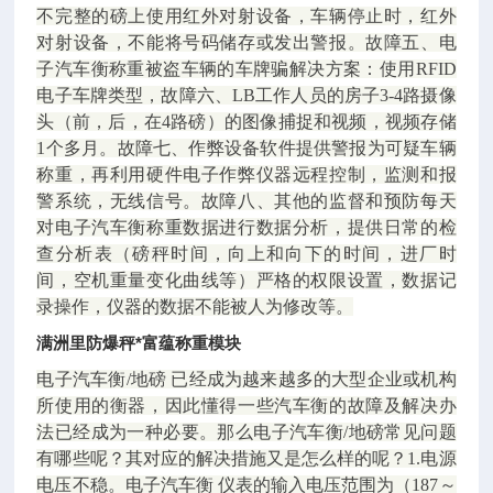
不完整的磅上使用红外对射设备，车辆停止时，红外
对射设备，不能将号码储存或发出警报。故障五、电
子汽车衡称重被盗车辆的车牌骗解决方案：使用RFID
电子车牌类型，故障六、LB工作人员的房子3-4路摄像
头（前，后，在4路磅）的图像捕捉和视频，视频存储
1个多月。故障七、作弊设备软件提供警报为可疑车辆
称重，再利用硬件电子作弊仪器远程控制，监测和报
警系统，无线信号。故障八、其他的监督和预防每天
对电子汽车衡称重数据进行数据分析，提供日常的检
查分析表（磅秤时间，向上和向下的时间，进厂时
间，空机重量变化曲线等）严格的权限设置，数据记
录操作，仪器的数据不能被人为修改等。
满洲里防爆秤*富蕴称重模块
电子汽车衡/地磅 已经成为越来越多的大型企业或机构
所使用的衡器，因此懂得一些汽车衡的故障及解决办
法已经成为一种必要。那么电子汽车衡/地磅常见问题
有哪些呢？其对应的解决措施又是怎么样的呢？1.电源
电压不稳。电子汽车衡 仪表的输入电压范围为（187～