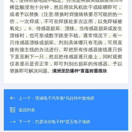
化，使得衔接电阻不稳定。办法是将插头或插座用10%
稀盐酸浸泡十分钟，然后用吹风机吹干或晾晒即可，
或者予以替换（注意:替换时焊接烙铁要尽可能的热一
些，一次焊成，不可在焊接处多次运用，以免焊锡被
氧化）。6、传感器损坏、漂移。当传感器损坏或发生
漂移时，也可形成数字跳变不稳。通常情况下，有一
只传感器漂移或损坏。判别具体哪只有毛病，可用直
接衔接主线的办法进行。即把所有传感器接线逐只拆
下直至剩下一只，然后把传感器逐只接上，同时观察
仪表显示是否正常，即可判别出损坏的传感器。予以
替换即可解决问题。
满洲里防爆秤*富蕴称重模块
上一个：
塔城电子汽车衡*乌拉特中旗地磅
返回列表
下一个：
巴彦淖尔电子秤*昆玉电子地磅