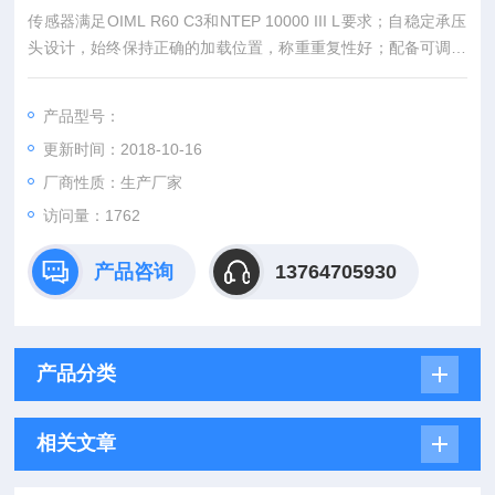
传感器满足OIML R60 C3和NTEP 10000 III L要求；自稳定承压
头设计，始终保持正确的加载位置，称重重复性好；配备可调式
水平限位螺栓；安装简单、快速；维护方便，节约停机维护时
间；适用于如输送滚道秤等有水平冲击力场合的称重和过程称重
产品型号：
控制。满洲里防爆秤*富蕴称重模块
更新时间：2018-10-16
厂商性质：生产厂家
访问量：1762
产品咨询
13764705930
产品分类
相关文章