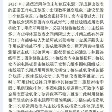
242）V，某些运用单位未加稳压电源，形成超出仪表
的正常工作电压范围，出现数字跳变现象，建议配置
一个稳压电源。2.接线盒密封不好，盒内湿度过大。打
开接线盒观察是否有水珠或潮气，经过晾晒或用吹风
机吹干，毛病即可排除。必要时替换接线盒。3.主线损
坏。有些秤体至仪表之间间隔过大，其间主线有外露
部分，有能够被人为破坏或老鼠啃咬，金属屏蔽失去
作用或衔接处不牢，形成数字跳变。用万用表电阻档
测量该主线，以确保每一股都是独立的通道，并且连
线牢固，否则替换主线。4.接线盒内电路板损坏。接线
盒内的电路板是由接线端子盒和几组多圈电阻组成。
接线端子长期运用可致氧化锈蚀，接头处氧化锈蚀部
分脱落，致使压线松动，从而使仪表数字跳变。此
时，可用砂纸或锉刀摩擦掉其接触面，重新衔接牢
固，毛病现象排除。多圈电阻长期运用也可致使内部
金属表面被氧化，使得数字不稳、跳变，此时用替换
相同阻值的多圈电阻即可排除毛病。5.插头或插座氧
化。长期运用仪表与主线插头或插座也能够形成氧