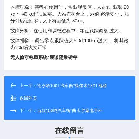
故障现象：某秤在使用时，常出现负值，人走过 出现-20
kg ~ -40 kg稍后回零。人站在称台上，示值 逐渐变小，几
分钟后便回零，人下称后便为-80kg。
故障分析：在使用和调校过程中，零点跟踪调整 过大。
故障排除：调出零点跟踪值为5.0d(100kg)过大， 将其改
为1.0d后恢复正常
无人值守称重系统*囊谦隔爆磅秤
上一个：
德令哈100T汽车衡*格尔木150T地磅
返回列表
下一个：
当雄150吨汽车衡*曲水防爆电子秤
在线留言