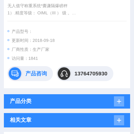
无人值守称重系统*囊谦隔爆磅秤
1）.精度等级： OIML（III ） 级 。
2）.额定称量： 2t
3）.小感量： 0.5kg
产品型号：
4）.秤台宽度：? 0.8m
更新时间：2018-09-18
5）.秤台长度：? 1.2m
厂商性质：生产厂家
访问量：1841
产品咨询
13764705930
产品分类
相关文章