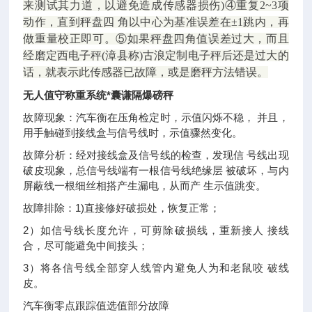
来测试其力道，以避免造成传感器损伤)④重复2~3项
动作，直到秤盘四 角以中心为基准误差在±1跳内，再
做重量校正即可。⑤如果秤盘四角值误差过大，而且
经磨定西电子秤(漳县称)古浪定制电子秤后还是过大的
话，就表示此传感器已故障，或是磨秤方法错误。
无人值守称重系统*囊谦隔爆磅秤
故障现象：汽车衡在压角检定时，示值闪烁不稳， 并且，
用手触碰到接线盒与信号线时，示值骤然变化。
故障分析：经对接线盒及信号线的检查，发现信 号线出现
破皮现象，总信号线端有一根信号线绝缘层 被破坏，与内
屏蔽线一根细丝相搭产生漏电，从而产 生示值跳变。
故障排除：1)直接修好破损处，恢复正常；
2）如信号线长度允许，可剪除破损线，重新接人 接线
合，尽可能避免中间接头；
3）将各信号线全部穿人线管内避免人为和老鼠咬 破线
皮。
汽车衡零点跟踪值选值部分故障