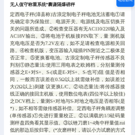
电话咨询
无人值守称重系统*囊谦隔爆磅秤
定西电子秤(漳县称)古浪定制电子秤电池无法蓄电①请
先确定非为保险丝、 电源开关、电源线及电压切换开
关的问题所造成。②检查变压器有无AC110/220输入及
AC18V输出。③将电池于机板接PIN取下，量 测机版
充电电压是否为7.2V左右，如不足请检查电源相关回
路。④检查机版，变压器输入端插PIN附近之二极体是
否正常。⑤更换蓄电池。古浪定制电子秤传感器不良
判别①静态量法:使用三用电表之欧姆档，分别量测传
感器之E+对S+、S-(或是E-对S+、S-也可)阻 值是否相
同，一般而言误差在0.5Ω以上就需做补偿，如误差过
大(2Ω以上)则建 议更换L/C。②动态量法:将传感器接
线正确的接回主机板，使用数位电表(四位半以上较佳)
之DCV档上，量测S+对地与S-对地之电压是否相等(是
*)，如不相等需做传感器补偿。定西电子秤角耦差调整
(单传感器)①先进行重量校正。②以满载的1/3砝码量
测秤盘四角看其显示值。③以锉刀磨1~4角中秤量值zui
低的那边后按归零。(*次磨秤时，请以小力试磨的方式