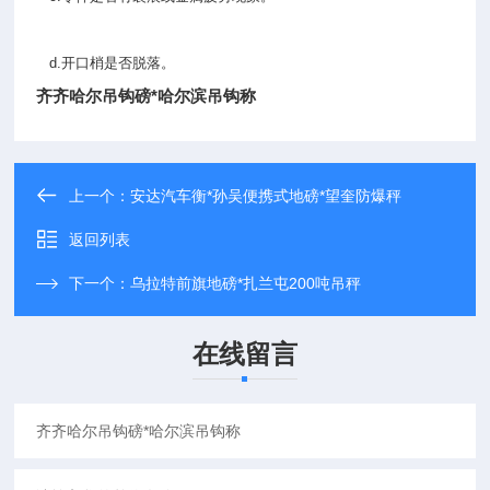
d.开口梢是否脱落。
齐齐哈尔吊钩磅*哈尔滨吊钩称
上一个：
安达汽车衡*孙吴便携式地磅*望奎防爆秤
返回列表
下一个：
乌拉特前旗地磅*扎兰屯200吨吊秤
在线留言