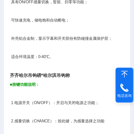
具有ON/OFF感量切换，暂留、归零等功能；
可快速充电，储电饱和自动断电；
外壳铝合金制，显示字幕和开关部份有防碰撞金属保护层；
适合环境温度：0-40℃。
齐齐哈尔吊钩磅*哈尔滨吊钩称
■
按键功能说明：
电话咨询
1.电源开关（ON/OFF）：开启与关闭电源之功能；
2.感量切换（CHANCE）：按此键，为感量选择之功能