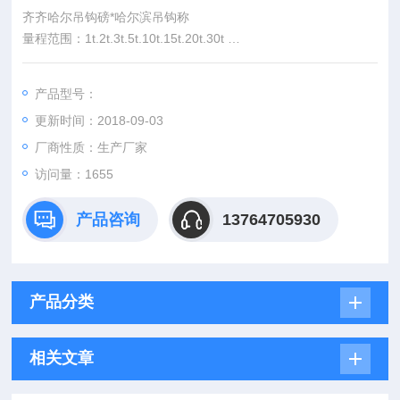
齐齐哈尔吊钩磅*哈尔滨吊钩称
量程范围：1t.2t.3t.5t.10t.15t.20t.30t
精度等级：标准Ⅲ级（GB11883-89）
显 示 屏：40mm字高5位带背光LCD显示
产品型号：
外壳材质：高强度铝合金防锈、抗静电、重量轻
更新时间：2018-09-03
厂商性质：生产厂家
访问量：1655
产品咨询
13764705930
产品分类
相关文章