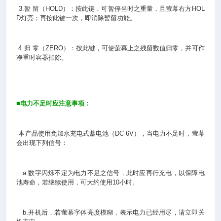
3.暂 留（HOLD）：按此键，可暂停当时之重量，且萤幕右方HOL
D灯亮；再按此键一次，即消除暂留功能。
4.归 零（ZERO）：按此键，可使萤幕上之残留数值归零，并可作
净重时容器扣除。
■
电力不足时应注意事项：
本产品使用免加水充电式蓄电池（DC 6V），当电力不足时，萤幕
会出现下列信号：
a.数字闪烁不定为电力不足之信号，此时应再行充电，以保障电
池寿命，若继续使用，可大约使用10小时。
b.开机后，若萤幕字体亮度模糊，表示电力已经用尽，请立即关