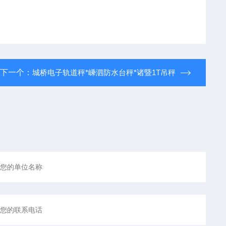
下一个：
城桥电子轨道秤*嵊泗防水台秤*诸暨1T吊秤