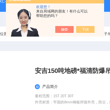
-XC-E宁波柯力地磅
SCS-XC-D宁波柯力磅秤
D2008-W
欢迎您！
来自局域网的朋友！有什么可以
帮助您的吗？
前位置：
首页
产品中心
电子吊秤/吊钩秤/挂钩秤
30吨电子
安吉150吨地磅*福清防爆
产品简介
量程范围：15T 20T 30T
外壳材质：牢固的8mm钢板焊接外壳，防尘，
数字显示：5位数码管显示，字高30mm，超