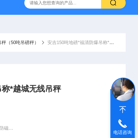
柯力D2008-W数字仪表
D39-W-CAN物联网称重显示仪表宁
吊秤（50吨吊磅秤）
安吉150吨地磅*福清防爆吊称*越城无线吊秤
吊称*越城无线吊秤
防磁
电话咨询
高亮设计