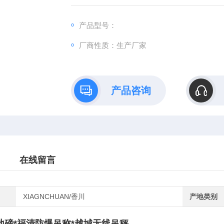
主要适合：特别适合大吨位程金属材料的计量
安吉150吨地磅*福清防爆吊称*越城无线吊秤
产品型号：
厂商性质：生产厂家
产品咨询
在线留言
XIAGNCHUAN/香川
产地类别
吨地磅*福清防爆吊称*越城无线吊秤