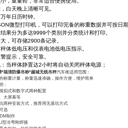
积小，重量轻，非常适合便携使用。
示，白天晚上清晰可见。
有万年日历时钟。
SON
微型打印机，可以打印完备的称重数据并可按日
重
结果分为多达
9999
个类别并分类统计和打印。
间大，可存储
2900
条记录。
有秤体低电压和仪表电池低电压指示。
报警提示，安全可靠。
机：当秤体静置达
2
小时将自动关闭秤体电源；
磅*福清防爆吊称*越城无线吊秤
汽车衡适用范围：
的称重计量，称量迅速准确，操作方便，维护简单
明：
模拟式和数字式两种配置
、大屏幕等
坑两种安装方式，推荐用无基坑方式
可选
ODM制作
U型冷弯刚焊接