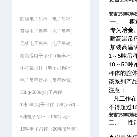
安吉150吨地
防爆电子吊秤（电子吊秤）
一、
概
专为
冶金
直显电子吊秤（电子吊秤）
耐高温吊
无线电子吊秤（电子吊磅）
加装高温
1
～
5
吨吊
耐高温电子吊秤（航车秤）
10
～
50
吨
小称量吊秤（电子吊钩秤）
秤体的腔
电子吊秤价格（吊秤维修）
该系列产
注意：
30kg-500kg电子吊秤
凡工作在
1吨-3吨电子吊秤（2吨吊钩秤）
不得超过
1
安吉150吨地
5吨电子吊秤（10吨吊磅）
二、
性
15吨电子吊秤（20吨吊钩秤）