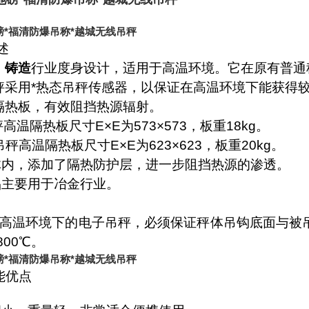
磅*福清防爆吊称*越城无线吊秤
述
、铸造
行业度身设计，适用于高温环境。它在原有普通
秤
采用*热态吊秤传感器，以保证在高温环境下能获得
隔热板，有效阻挡热源辐射。
秤高温隔热板尺寸
E×E
为
573×573
，板重
18kg
。
吊秤高温隔热板尺寸
E×E
为
623×623
，板重
20kg
。
体内，添加了隔热防护层，进一步阻挡热源的渗透。
品主要用于冶金行业。
高温环境下的
电子
吊秤
，必须保证秤体吊钩底面与被
800
℃
。
磅*福清防爆吊称*越城无线吊秤
能优点