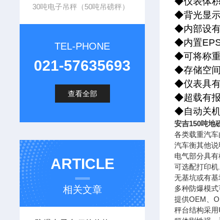
◆
仪表体
30吨电子吊秤（50吨吊磅秤）
◆
背光显
◆
内部设
◆
内置
EP
TEL-PHONE
◆
可将
称
021-57635693
◆
存储空
◆
仪表具
查看全部
◆
超载有
◆
自动关
安吉150吨地
各类载重汽车
汽车衡其他说
电气部分具有
ARTICLE
可选配打印机
无基坑或有基
相关文章
多种防爆模式
提供OEM、
秤台结构采用