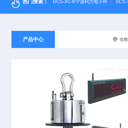
热门搜索：
DCS-XC-K宁波柯力电子秤
SCS
产品中心
当