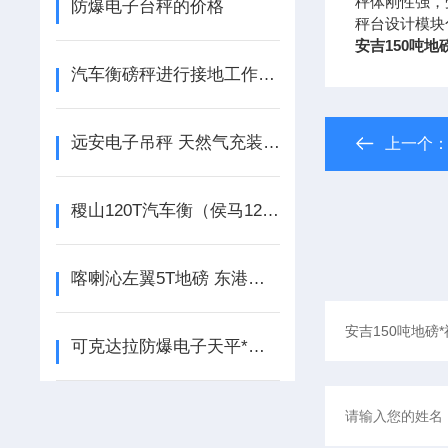
秤体刚性强，
防爆电子台秤的价格
秤台设计模块
安吉150吨地
汽车衡磅秤进行接地工作有什么目的？
远安电子吊秤 天然气充装电子称 隔爆电子台称应用
上一个
稷山120T汽车衡（侯马120T地磅）眉县便携式汽车磅
喀喇沁左翼5T地磅 东港称重控制模块 文圣地磅称重软件
可克达拉防爆电子天平*头屯河砝码*察布查尔带打印吊秤