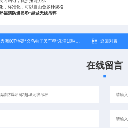
受力均匀，抗折扭能力强
化，标准化，可以自由合多种规格
磅*福清防爆吊称*越城无线吊秤
：
秀洲60T地磅*义乌电子叉车秤*乐清10吨吊秤
返回列表
在线留言