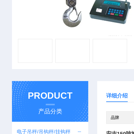
PRODUCT
详细介绍
产品分类
品牌
电子吊秤/吊钩秤/挂钩秤
安吉150