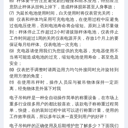
⑹ 秤体要十分注意避免剧烈碰撞和雨水浸泡，特别应注
意防止秤体从挂钩上掉下，造成秤体损坏甚至人身事故；
⑺ 为延长电池使用时间，白天使用时将仪表背光关闭；
⑻ 仪表和秤体均采用可充电电池，在使用过程中应避免
过低电压使用，否则电池寿命将会缩短。原则上请尽量做
到：秤体停止工作超过2小时请拔除秤体电池，仪表停止
工作时间超过1周的关闭仪表电源开关，存放1个月上的要
保证每月给秤体、仪表电池一次充电；
⑼ 充电器请使用我们为您提供的充电器，充电器使用不
当将可能造成电池的过充，缩短电池使用寿命，甚至危及
安全；
⑽ 仪表把手调整时请两边用力均匀外接同时允许旋转到
使用方便的角度；
⑾ 在使用吊秤时，操作人员应与被吊物体保持一定距
离，经免物体意外落下对我
电子吊钩秤是一种全自动操作简单的称重设备，在市场上
重多行业很多用户的都比较喜欢，该款电子称称重过程简
单，快捷，在的装卸过程中就可以进行称重计量，使用的
工作效率很高，所以多年以来一直受到用户的好评！
电子吊钩秤的正确使用及后期维护您了解多少？下面我们