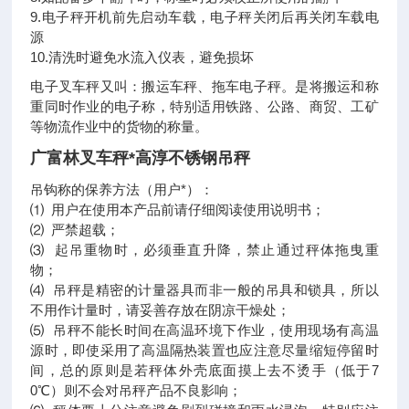
9.电子秤开机前先启动车载，电子秤关闭后再关闭车载电
源
10.清洗时避免水流入仪表，避免损坏
电子叉车秤又叫：搬运车秤、拖车电子秤。是将搬运和称
重同时作业的电子称，特别适用铁路、公路、商贸、工矿
等物流作业中的货物的称量。
广富林叉车秤*高淳不锈钢吊秤
吊钩称的保养方法（用户*）：
⑴ 用户在使用本产品前请仔细阅读使用说明书；
⑵ 严禁超载；
⑶ 起吊重物时，必须垂直升降，禁止通过秤体拖曳重
物；
⑷ 吊秤是精密的计量器具而非一般的吊具和锁具，所以
不用作计量时，请妥善存放在阴凉干燥处；
⑸ 吊秤不能长时间在高温环境下作业，使用现场有高温
源时，即使采用了高温隔热装置也应注意尽量缩短停留时
间，总的原则是若秤体外壳底面摸上去不烫手（低于7
0℃）则不会对吊秤产品不良影响；