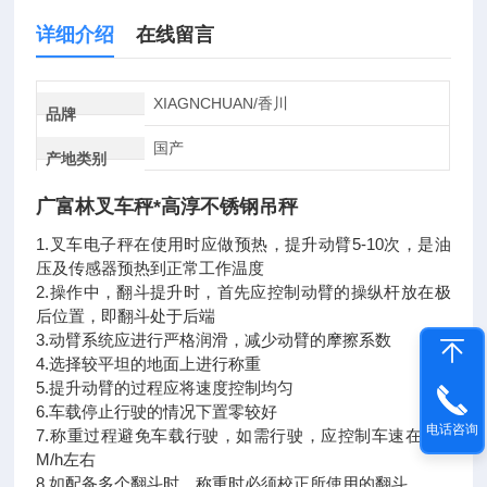
详细介绍
在线留言
XIAGNCHUAN/香川
品牌
国产
产地类别
广富林叉车秤*高淳不锈钢吊秤
1.叉车电子秤在使用时应做预热，提升动臂5-10次，是油
压及传感器预热到正常工作温度
2.操作中，翻斗提升时，首先应控制动臂的操纵杆放在极
后位置，即翻斗处于后端
3.动臂系统应进行严格润滑，减少动臂的摩擦系数
4.选择较平坦的地面上进行称重
5.提升动臂的过程应将速度控制均匀
6.车载停止行驶的情况下置零较好
电话咨询
7.称重过程避免车载行驶，如需行驶，应控制车速在10K
M/h左右
8.如配备多个翻斗时，称重时必须校正所使用的翻斗