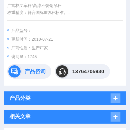
广富林叉车秤*高淳不锈钢吊秤
称重精度：符合国标III级秤标准。
u 额定过载：120%F.S。
u 环境湿度：<90%R.H。
产品型号：
u 读数稳定时间：<10s
更新时间：2018-07-21
u 额定载荷：3000KG
u 自重：100KG
厂商性质：生产厂家
访问量：1745
产品咨询
13764705930
产品分类
相关文章