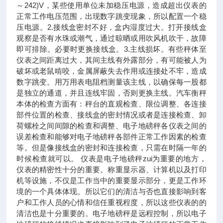
～242)V，某些使用单位未加稳压电源，造成超出仪表的
正常工作电压范围，出现数字跳变现象，所以配置一个稳
压电源。2.接线盒密封不好，盒内湿度过大。打开接线盒
观察是否有水珠或潮气，通过晾晒或用吹风机吹干，故障
即可排除。必要时更换接线盒。3.主线损坏。有些秤体至
仪表之间距离过大，其间主线有外露部分，有可能被人为
破坏或老鼠啃咬，金属屏蔽失去作用或连接处不牢，造成
数字跳变。用万用表电阻档测量该主线，以确保每一股都
是独立的通道，并且连线牢固，否则更换主线。汽车衡秤
本体的检查方面有：秤台的直观检查、限位调整、各连接
部件位置的检查、接线盒的密封情况或者是连接检查、卸
荷螺栓之间间隙的检查和调整、电子地磅秤各仪表之间的
误差检查和能够对电子地磅秤各部件正常工作因素的检查
等。但是像接线盒的密封和连接检查，只需在时隔一年的
时候检查就可以。 仪表是电子地磅秤zui为重要的地方，
仪表的精密性十分的重要。称重显示器、计算机以及打印
机等设施，不仅是工作当中的重要显示部分，更是工作环
境的一个具体体现。所以它们的清洁与否也直接影响到客
户和工作人员的心情和信任重视程度，所以这些仪表的的
清洁也是十分重要的。电子地磅秤是远程控制，所以电子