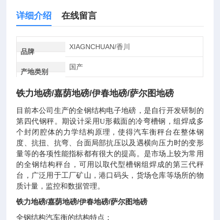
详细介绍
在线留言
XIAGNCHUAN/香川
品牌
国产
产地类别
铁力地磅/嘉荫地磅/伊春地磅/萨尔图地磅
目前本公司生产的全钢结构电子地磅，是自行开发研制的
第四代钢秤。期设计采用U形截面的冷弯槽钢，组焊成多
个封闭腔体的力学结构原理，使得汽车衡秤台在整体钢
度、抗扭、抗弯、台面局部抗压以及遇横向压力时的变形
量等的各项性能指标都有很大的提高。是市场上较为常用
的全钢结构秤台，可用以取代型槽钢组焊成的第三代秤
台，广泛用于工厂矿山，港口码头，货场仓库等场所的物
质计量，监控和数据管理。
铁力地磅/嘉荫地磅/伊春地磅/萨尔图地磅
全钢结构汽车衡的结构特点：