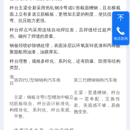
秤台主梁全新采用热轧钢冷弯成
U
形截面槽钢，且在横截
面上立有多道立筋幅板，更增加主梁的刚度，使抗扭、抗
弯、抗压能力更强。
秤台焊点均采用连续自动焊拉发，且焊缝经过超声波探
伤。确何了焊缝的质量。
电话咨询
钢板经喷砂除锈处理，表面涂层以环氧富锌底漆和丙稀酸
聚脂船用油漆，油膜厚实。
秤台理整，规格多样化、系列化，还有防爆、防滑等结构
类型。
项
第四代
U
型钢钢构汽车衡
第三代槽钢钢构汽车衡
目
主梁：普通槽钢。秤台
主梁：钢板冷弯
U
型槽加中幅立
单一需单配，互换性
结
筋板组合。秤台设计标准化、
差。美观感不够，易曲
构
模块化、系列化、秤台美观、
翘变形。
平整。