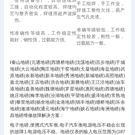
使用设备生产，自动连续焊
手工组焊，手工作业，
工
接，自动化程度较高。焊缝均
焊接工整性欠佳，易产
艺
匀整齐密实，焊缝用超声波探
生气孔夹渣。
伤。
准确等级较低，工作稳
性
准确性等级高，工作稳定性
定性较差，刚性一般，
能
好，钢性强，过载能力强。
过载能力一般。
/
秦山地磅(元通地磅(西塘桥地磅(沈荡地磅)百步地磅)于城
地磅(大云地磅(陶庄地磅(干窑地磅(天凝地磅)海盐地磅)武
原地磅(余新地磅(新丰地磅(秀洲地磅(新城地磅)高照地磅)
嘉北地磅(王店地磅(洪合地磅(新塍地磅)王江泾地磅)油车
港地磅(嘉善地磅(魏塘地磅(罗星地磅(惠民地磅)西塘地磅)
姚庄地磅(梅李地磅(汾湖地磅(平望地磅(盛泽地磅)常熟地
磅)黎里地磅(杨舍地磅(金港地磅(锦丰地磅)塘桥地磅)乐余
地磅)澉浦地磅(通元地磅(海宁地磅(硖石地磅)海洲地磅)海
昌地磅维修故障解决方案：
电子地磅,便携式汽车衡,电子汽车衡电源电压不稳会出现
的故障1.电源电压不稳。地磅仪表的输入电压范围为(187