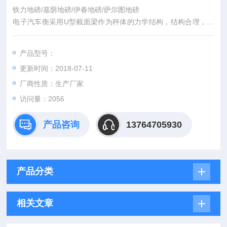
铁力地磅/嘉荫地磅/伊春地磅/萨尔图地磅
电子汽车衡采用U型截面梁作为秤体的力学结构，结构合理，用
料省，刚性强。焊接采用二氧化碳保焊连续焊缝，型腔全密封，
耐腐蚀。施工工艺简单、快速。
产品型号：
更新时间：2018-07-11
厂商性质：生产厂家
访问量：2056
产品咨询
13764705930
产品分类
相关文章