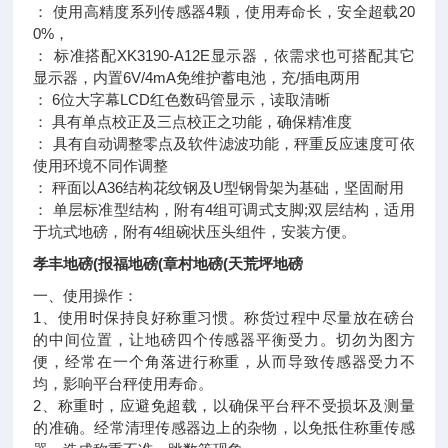
： 使用高精度系列传感器4颗，使用寿命长，安全超载20
0%，
： 标准搭配XK3190-A12E显示器，依需求也可搭配其它
显示器，内置6V/4mA免维护蓄电池，充/插电两用
： 6位大字幕LCD红色数码管显示，读取清晰
： 具有单点校正及三点校正之功能，确保精准度
： 具有自动调整零点及软件滤波功能，秤重反应速度可依
使用环境不同作调整
： 秤面以A36结构花纹钢及U型钢骨架为基础，坚固耐用
： 单层标准型结构，附有4组可调式支脚;双层结构，适用
于坑式地磅，附有4组碗状压头组件，安装方便。
孝丰地磅(报福地磅(章村地磅(天荒坪地磅
一、使用操作：
1、使用时保持良好称重习惯。称货过程中尽量放在磅台
的中间位置，让地磅四个传感器平衡受力。切勿为图方
便，经常在一个角落进行称重，从而导致传感器受力不
均，影响平台秤使用寿命。
2、称重时，应避免超载，以确保平台秤不受损坏及测量
的准确。经常清理传感器边上的杂物，以免抵住称重传感