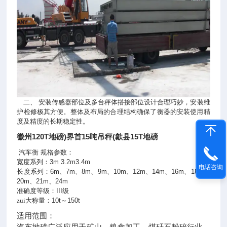
二、
安装传感器部位及多台秤体搭接部位设计合理巧妙，安装维
护检修极其方便。整体及布局的合理结构确保了衡器的安装使用精
度及精度的长期稳定性。
徽州120T地磅)界首15吨吊秤(歙县15T地磅
汽车衡
规格参数：
宽度系列：
3m
3.2m
3.4m
电话咨询
长度系列：
6m
、
7m
、
8m
、
9m
、
10m
、
12m
、
14m
、
16m
、
18m
、
20m
、
21m
、
24m
准确度等级：
III
级
zui大称量：
10t
～
150t
适用范围：
汽车地磅广泛应用于矿山、粮食加工、煤矸石粉碎行业、