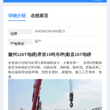
详细介绍
在线留言
XIAGNCHUAN/香川
品牌
国产
产地类别
徽州120T地磅)界首15吨吊秤(歙县15T地磅
全部设计过程均采用计算机辅助设计，大量应用一、
采用
U
型截面
梁作为秤体的力学结构，结构合理，用料精，刚性强。焊接采用二
氧化碳保焊连续焊缝，型腔全密封，耐腐蚀。施工工艺简单、快
速。