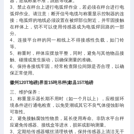
器，造成称重不准，跳数等现象。
3、禁止在秤台上进行电弧焊作业，若必须在秤台进行电
弧焊作业。请注意：断开信号电缆与称重显示控制器的连
接；电弧焊的地线必须设置在被焊部位附近，并牢固接触
在秤体上，切不可以使用传感器成为电弧焊回路的一部
分。
4、连接平台秤的同一相线上不得接感性负载，如门铃
等。
5、称重时，秤体应摆放平整，同时，避免与其他物品接
触、碰撞或发生振动，以确保测量的准确。
6、保持各接线牢固，经常检查限位间隙是否合理，以确
保正常使用。
徽州120T地磅)界首15吨吊秤(歙县15T地磅
三、维护保养：
1、称重显示器长期不用时（如一个月以上），应根据环
境条件进行通电检查，以免受潮或其它不良气体侵蚀影响
可靠性。
2、避免接触腐蚀性物质，延长使用寿命。非防水平台秤
应避免传感器、接线盒等进水，损坏或影响测量。
3、定期给传感器螺丝清理铁锈，保持传感器上清洁无干