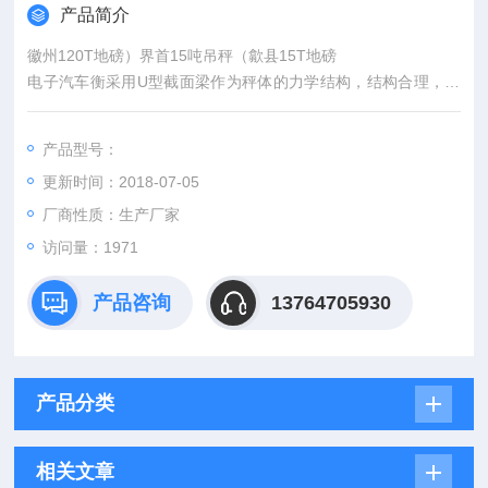
产品简介
徽州120T地磅）界首15吨吊秤（歙县15T地磅
电子汽车衡采用U型截面梁作为秤体的力学结构，结构合理，用
料省，刚性强。焊接采用二氧化碳保焊连续焊缝，型腔全密封，
耐腐蚀。施工工艺简单、快速。
产品型号：
更新时间：2018-07-05
厂商性质：生产厂家
访问量：1971
产品咨询
13764705930
产品分类
相关文章