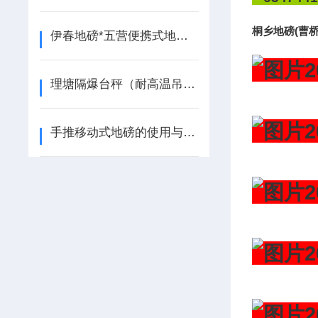
桐乡地磅(曹
伊春地磅*五营便携式地磅*新青无人值守汽车衡
理塘隔爆台秤（耐高温吊秤）美姑吊机称（泸定地磅注意事项;
手推移动式地磅的使用与日常保养