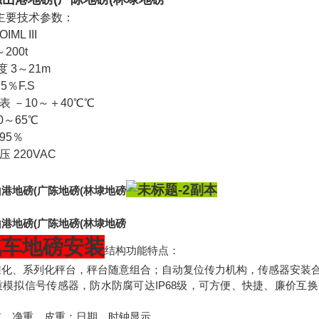
主要技术参数：
ML III
200t
 3～21m
5％F.S
表 －10～＋40℃℃
0～65℃
95％
 220VAC
山港地磅(广陈地磅(林埭地磅
山港地磅(广陈地磅(林埭地磅
汽车地磅
安装
结构功能特点：
准化、系列化秤台，秤台随意组合；自动复位传力机构，传感器安装合
质模拟信号传感器，防水防腐可达IP68级，可方便、快捷、廉价互换；智
重、净重、皮重；日期、时钟显示