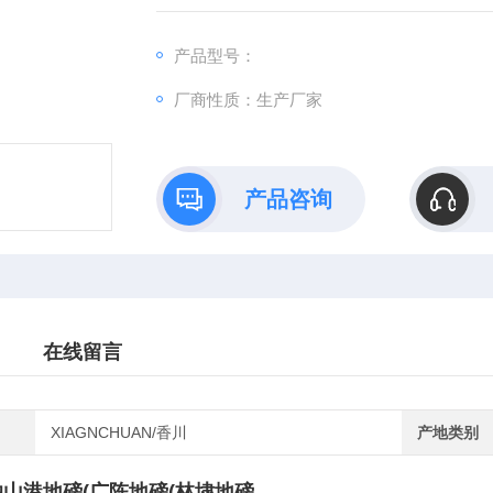
分 度 值：200克-1000克。
显示模式：6位LED显示。
产品型号：
环境温度：传 感 器：-20 - +40度。
厂商性质：生产厂家
称重仪表：- +40度。
环境湿度：&amp;amp;amp;lt;90% RH，无
电源电压：AC 220V+10%，50Hz。 D
产品咨询
在线留言
XIAGNCHUAN/香川
产地类别
独山港地磅(广陈地磅(林埭地磅