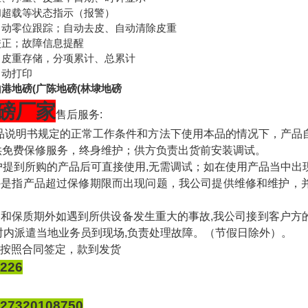
和超载等状态指示（报警）
自动零位跟踪；自动去皮、自动清除皮重
校正；故障信息提醒
、皮重存储，分项累计、总累计
自动打印
山港地磅(广陈地磅(林埭地磅
磅厂
家
售后服务:
照产品说明书规定的正常工作条件和方法下使用本品的情况下，产
供免费保修服务，终身维护；供方负责出货前安装调试。
客户提到所购的产品后可直接使用,无需调试；如在使用产品当中
期外是指产品超过保修期限而出现问题，我公司提供维修和维护，
内和保质期外如遇到所供设备发生重大的事故,我公司接到客户方
时内派遣当地业务员到现场,负责处理故障。（节假日除外）。
：按照合同签定，款到发货