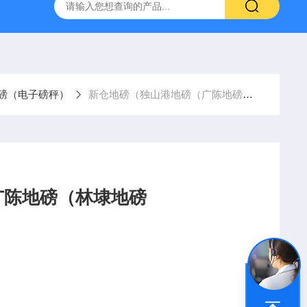
柯力D2008-W数字仪表
D39-W-CAN物联网称重显示仪表宁
磅（电子磅秤）
新仓地磅（独山港地磅（广陈地磅（林埭地磅
广陈地磅（林埭地磅