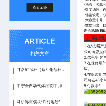
·动态、欠载
查看全部
·数字滤波、
·键盘设定、
·大容量车号
·数据输出、
新仓地磅(独
上海地
ARTICLE
1.在*按
公司向您提
相关文章
2.试完毕,
3.在保修
应。
甘洛5T吊秤（綦江钢瓶秤）北碚150吨汽车衡
4.在保质期
司将在48小
中宁全自动气体灌装秤 海原液化气灌装秤 中卫防爆气体灌装秤
5.付款条件
马桥称重模块*许村地磅*乾元电子秤*梅溪称重模块