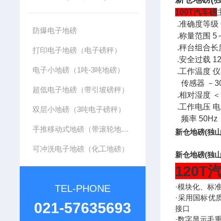
100T汽车磅
.准确度等级 OI
防爆电子地磅
.称量范围 5～
.秤台组合长度
打印电子地磅（电子磅秤）
.安全过载 12
电子小地磅（1吨-3吨地磅）
.工作温度 仪
传感器 －3
超低电子地磅（带引坡磅秤）
.相对湿度 ＜
.工作电压 电压
双层小地磅（3吨电子磅秤）
频率 50Hz
手推移动式地磅（带滚轮地磅）
新仓地磅(独
可冲洗电子地磅（化工地磅）
新仓地磅(独
120T
·模块化、标
TEL-PHONE
·采用国标优
021-57635693
接口
·数字显示毛