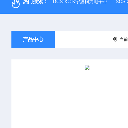
热门搜索：
DCS-XC-K宁波柯力电子秤
SCS
产品中心
当