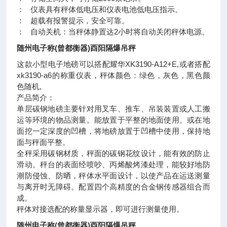
： 仪表具有秤体低电压和仪表电池低电压指示。
： 超载有报警提示，安全可靠。
： 自动关机：当秤体静置达2小时将自动关闭秤体电源。
随州电子称(曾都衡器)酉阳隔爆吊秤
这款小型电子地磅可以搭配耀华XK3190-A12+E,或者搭配
xk3190-a6的称重仪表，秤体颜色：绿色，灰色，黑色颜
色随机,
产品简介：
单层碳钢地磅主要针对用叉车、推车、吊装装置或人工搬
运等环境的物品测量。能放置于平整的地面使用。或在地
面挖一定深度的凹槽，将地磅放置于凹槽中使用，保持地
面与秤面平整。
全秤采用碳钢材质，秤面的碳钢花纹设计，能有效的防止
滑动。秤台的表面经喷吵、丙烯酸烤漆处理，能较好地防
潮防侵蚀、防晒，秤体水平面设计，以使产品在运送测量
与离开时无障碍。配置四个高精度的合金钢传感器组合而
成。
秤体对接选配的称量显示器，即可进行测量使用。
随州电子称(曾都衡器)酉阳隔爆吊秤