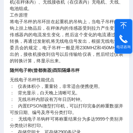
机(在秤体内）、无线接收机（在仪表内）充电机、天线、
电池组成。
工作原理
将电子吊秤的吊环挂在起重机的吊钩上，当电子吊秤的吊
钩上挂上物品后，在秤体内的传感器受到拉力产生变形，
传感器内的电流发生变化，然后这个变化的电流通过A/D
转换，再通过发射机将无线电信号发出，根据无线电管理
电话咨询
委员会的规定，电子吊秤一般是用230MHZ和450MHZ发
出的，接收机接收到信号以后传输给仪表，然后经过仪表
的转换计算，终显示出来。
随州电子称(曾都衡器)酉阳隔爆吊秤
无线电子吊秤性能优点
： 仪表体积小，重量轻，非常适合便携使用。
： 背光显示，白天晚上清晰可见。
： 无线吊秤内部设有万年日历时钟。
： 内置EPSON微型打印机，可以打印完备的称重数据并
可按日期、编号及序号分类打印。
： 无线电子吊钩秤可将称重结果分为多达9999个类别并
分类统计和打印。
： 存储空间大，可存储2900条记录。