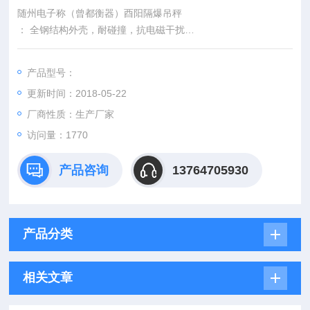
随州电子称（曾都衡器）酉阳隔爆吊秤
： 全钢结构外壳，耐碰撞，抗电磁干扰
： 采用大规模集成电路设计，性能稳定可靠，体积更小，智能更
高
产品型号：
： 外表面全镀镍，防锈防腐蚀
更新时间：2018-05-22
： 四轮搬运小车，增加吊秤服务范围
厂商性质：生产厂家
访问量：1770
产品咨询
13764705930
产品分类
相关文章