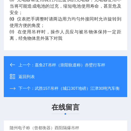
当将可能造成电池的过充，缩短电池使用寿命，甚至危及
安全；
⑽ 仪表把手调整时请两边用力均匀外接同时允许旋转到
使用方便的角度；
⑾ 在使用吊秤时，操作人员应与被吊物体保持一定距
离，经免物体意外落下对我
上一个：
嘉鱼2T吊秤（崇阳轨道称）赤壁行车秤
返回列表
下一个：
武胜15T吊秤（城口30T地磅）江津30吨汽车衡
在线留言