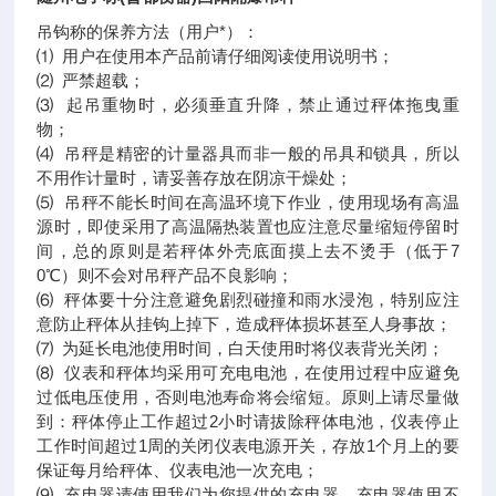
吊钩称的保养方法（用户*）：
⑴ 用户在使用本产品前请仔细阅读使用说明书；
⑵ 严禁超载；
⑶ 起吊重物时，必须垂直升降，禁止通过秤体拖曳重
物；
⑷ 吊秤是精密的计量器具而非一般的吊具和锁具，所以
不用作计量时，请妥善存放在阴凉干燥处；
⑸ 吊秤不能长时间在高温环境下作业，使用现场有高温
源时，即使采用了高温隔热装置也应注意尽量缩短停留时
间，总的原则是若秤体外壳底面摸上去不烫手（低于7
0℃）则不会对吊秤产品不良影响；
⑹ 秤体要十分注意避免剧烈碰撞和雨水浸泡，特别应注
意防止秤体从挂钩上掉下，造成秤体损坏甚至人身事故；
⑺ 为延长电池使用时间，白天使用时将仪表背光关闭；
⑻ 仪表和秤体均采用可充电电池，在使用过程中应避免
过低电压使用，否则电池寿命将会缩短。原则上请尽量做
到：秤体停止工作超过2小时请拔除秤体电池，仪表停止
工作时间超过1周的关闭仪表电源开关，存放1个月上的要
保证每月给秤体、仪表电池一次充电；
⑼ 充电器请使用我们为您提供的充电器，充电器使用不