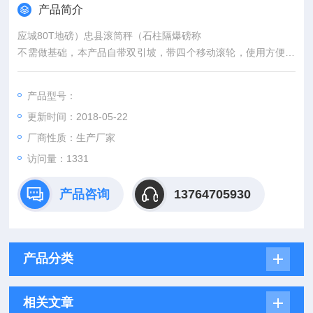
产品简介
应城80T地磅）忠县滚筒秤（石柱隔爆磅称
不需做基础，本产品自带双引坡，带四个移动滚轮，使用方便快
捷
称量：10吨--80吨 尺寸：3X6--3.2X9 其它特殊规格可定做
产品型号：
可选打印机，大屏幕，软件，电脑，摄像头
更新时间：2018-05-22
厂商性质：生产厂家
访问量：1331
产品咨询
13764705930
产品分类
相关文章