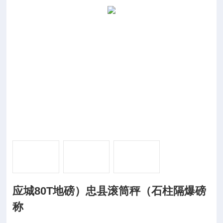
应城80T地磅）忠县滚筒秤（石柱隔爆磅
称