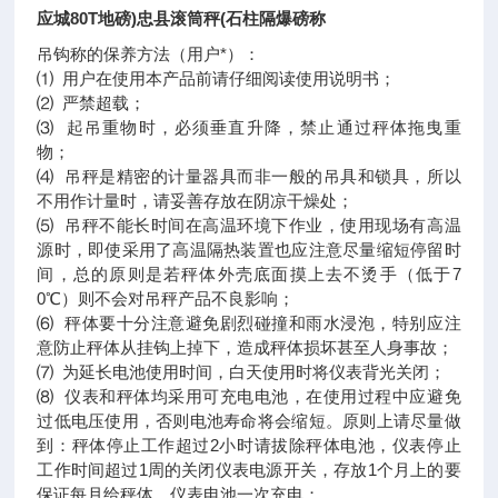
应城80T地磅)忠县滚筒秤(石柱隔爆磅称
吊钩称的保养方法（用户*）：
⑴ 用户在使用本产品前请仔细阅读使用说明书；
⑵ 严禁超载；
⑶ 起吊重物时，必须垂直升降，禁止通过秤体拖曳重
物；
⑷ 吊秤是精密的计量器具而非一般的吊具和锁具，所以
不用作计量时，请妥善存放在阴凉干燥处；
⑸ 吊秤不能长时间在高温环境下作业，使用现场有高温
源时，即使采用了高温隔热装置也应注意尽量缩短停留时
间，总的原则是若秤体外壳底面摸上去不烫手（低于7
0℃）则不会对吊秤产品不良影响；
⑹ 秤体要十分注意避免剧烈碰撞和雨水浸泡，特别应注
意防止秤体从挂钩上掉下，造成秤体损坏甚至人身事故；
⑺ 为延长电池使用时间，白天使用时将仪表背光关闭；
⑻ 仪表和秤体均采用可充电电池，在使用过程中应避免
过低电压使用，否则电池寿命将会缩短。原则上请尽量做
到：秤体停止工作超过2小时请拔除秤体电池，仪表停止
工作时间超过1周的关闭仪表电源开关，存放1个月上的要
保证每月给秤体、仪表电池一次充电；