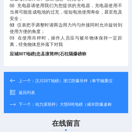
⑼ 充电器请使用我们为您提供的充电器，充电器使用不
当将可能造成电池的过充，缩短电池使用寿命，甚至危及
安全；
⑽ 仪表把手调整时请两边用力均匀外接同时允许旋转到
使用方便的角度；
⑾ 在使用吊秤时，操作人员应与被吊物体保持一定距
离，经免物体意外落下对我
应城80T地磅)忠县滚筒秤(石柱隔爆磅称
上一个：
汉川20T地磅）潜江防爆吊秤（奉节轴重仪
返回列表
下一个：
动力滚筒秤）大悟5吨地磅（咸丰防爆桌称
在线留言