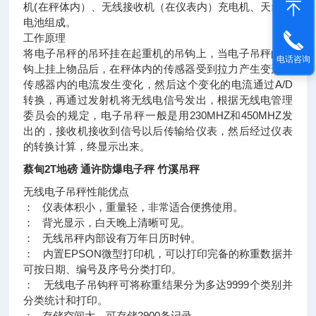
机(在秤体内）、无线接收机（在仪表内）充电机、天线、
电池组成。
工作原理
将电子吊秤的吊环挂在起重机的吊钩上，当电子吊秤的吊
电话咨询
钩上挂上物品后，在秤体内的传感器受到拉力产生变形，
传感器内的电流发生变化，然后这个变化的电流通过A/D
转换，再通过发射机将无线电信号发出，根据无线电管理
委员会的规定，电子吊秤一般是用230MHZ和450MHZ发
出的，接收机接收到信号以后传输给仪表，然后经过仪表
的转换计算，终显示出来。
蔡甸2T地磅 通许防爆电子秤 竹溪吊秤
无线电子吊秤性能优点
： 仪表体积小，重量轻，非常适合便携使用。
： 背光显示，白天晚上清晰可见。
： 无线吊秤内部设有万年日历时钟。
： 内置EPSON微型打印机，可以打印完备的称重数据并
可按日期、编号及序号分类打印。
： 无线电子吊钩秤可将称重结果分为多达9999个类别并
分类统计和打印。
： 存储空间大，可存储2900条记录。