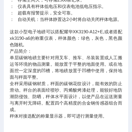
： 仪表具有秤体低电压和仪表电池低电压指示。
： 超载有报警提示，安全可靠。
： 自动关机：当秤体静置达2小时将自动关闭秤体电源。
这款小型电子地磅可以搭配耀华XK3190-A12+E,或者搭配
xk3190-a6的称重仪表，秤体颜色：绿色，灰色，黑色颜
色随机,
产品简介：
单层碳钢地磅主要针对用叉车、推车、吊装装置或人工搬
运等环境的物品测量。能放置于平整的地面使用。或在地
面挖一定深度的凹槽，将地磅放置于凹槽中使用，保持地
面与秤面平整。
全秤采用碳钢材质，秤面的碳钢花纹设计，能有效的防止
滑动。秤台的表面经喷吵、丙烯酸烤漆处理，能较好地防
潮防侵蚀、防晒，秤体水平面设计，以使产品在运送测量
与离开时无障碍。配置四个高精度的合金钢传感器组合而
成。
秤体对接选配的称量显示器，即可进行测量使用。