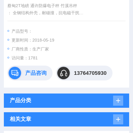
蔡甸2T地磅 通许防爆电子秤 竹溪吊秤
： 全钢结构外壳，耐碰撞，抗电磁干扰
： 采用大规模集成电路设计，性能稳定可靠，体积更小，智能更
高
产品型号：
： 外表面全镀镍，防锈防腐蚀
更新时间：2018-05-19
： 四轮搬运小车，增加吊秤服务范围
厂商性质：生产厂家
访问量：1781
产品咨询
13764705930
产品分类
相关文章