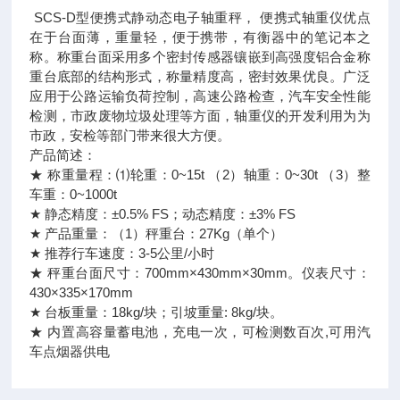
SCS-D型便携式静动态电子轴重秤， 便携式轴重仪优点
在于台面薄，重量轻，便于携带，有衡器中的笔记本之
称。称重台面采用多个密封传感器镶嵌到高强度铝合金称
重台底部的结构形式，称量精度高，密封效果优良。广泛
应用于公路运输负荷控制，高速公路检查，汽车安全性能
检测，市政废物垃圾处理等方面，轴重仪的开发利用为为
市政，安检等部门带来很大方便。
产品简述：
★ 称重量程：⑴轮重：0~15t （2）轴重：0~30t （3）整
车重：0~1000t
★ 静态精度：±0.5% FS；动态精度：±3% FS
★ 产品重量：（1）秤重台：27Kg（单个）
★ 推荐行车速度：3-5公里/小时
★ 秤重台面尺寸：700mm×430mm×30mm。仪表尺寸：
430×335×170mm
★ 台板重量：18kg/块；引坡重量: 8kg/块。
★ 内置高容量蓄电池，充电一次，可检测数百次,可用汽
车点烟器供电