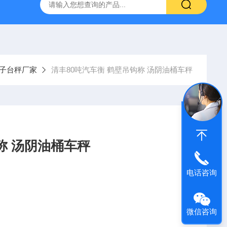
柯力D2008-W数字仪表
D39-W-CAN物联网称重显示仪表宁
子台秤厂家
清丰80吨汽车衡 鹤壁吊钩称 汤阴油桶车秤
称 汤阴油桶车秤
电话咨询
微信咨询