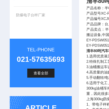
清丰80
产品名称：半
产品型号XC-P
防爆电子台秤厂家
产品编号XCJU
产品品牌：台
产品卖点：半
搬运设备,中国
EY-PDSW
EY-PDSW
TEL-PHONE
清丰80吨汽
1.选用优质
021-57635693
2.特殊扎制
3.油桶搬运
4.高质量的油
查看全部
5.手动翻转
6.适用于化
300kg油
重，因此很多
上海300kg
1、带电子秤
ARTICLE