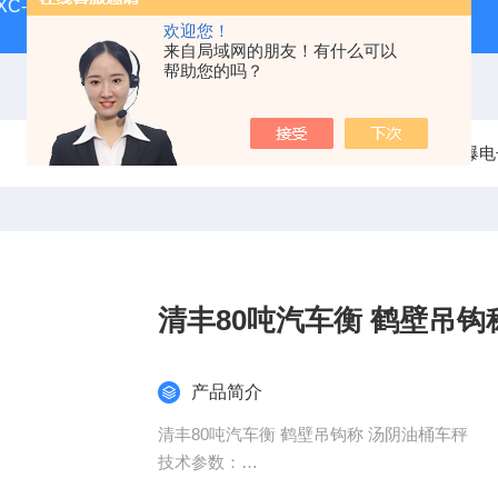
-XC-E宁波柯力地磅
SCS-XC-D宁波柯力磅秤
D2008-W
欢迎您！
来自局域网的朋友！有什么可以
帮助您的吗？
当前位置：
首页
产品中心
防爆电子台秤
防爆电
清丰80吨汽车衡 鹤壁吊钩
产品简介
清丰80吨汽车衡 鹤壁吊钩称 汤阴油桶车秤
技术参数：
型号：XC-YL400