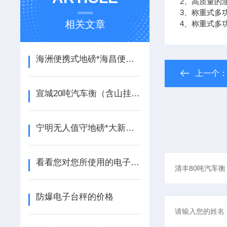
2、高质量的
3、称重式多
相关文章
4、称重式多
海洲便携式地磅*海昌便携式汽车衡*盐官防爆秤*斜桥无人值守地磅
上一个
宣城20吨汽车衡（含山挂钩秤（琅琊电子轨道称（南谯120T汽车衡
宁明无人值守地磅*大新无人值守汽车衡*钟山便携式汽车衡
看看您对您所使用的电子叉车秤了解多少？
防爆电子台秤的价格