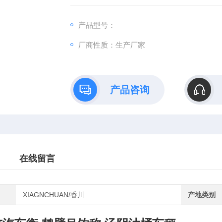
载重（Kg）：400
净重（Kg）：175
产品型号：
起升高度（mm）：1550
厂商性质：生产厂家
手摇速比：1:60
外形尺寸（mm）：1450&amp;amp;amp;#215;10
轮子规格（mm）：&amp;amp;Phi;150&amp;a
产品咨询
在线留言
XIAGNCHUAN/香川
产地类别