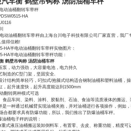
吨汽车衡 鹤壁吊钩称 汤阴油桶车秤
电动油桶翻转车带秤
DSW0515-HA
0116
川
电动油桶翻转车带秤由上海台川电子科技有限公司厂家直营，我厂
,值得信赖!
0515-HA半电动油桶翻转车带秤实物图片：
0515-HA半电动油桶翻转车带秤功能：
车衡 鹤壁吊钩称 汤阴油桶车秤
液压泵，动力强劲，大容量电池，电力持久
工艺制造的C型门架，坚固安全.
车设计结构简单轻巧，叼扣式/抱箍式结构适合钢制油桶和塑料油桶，
缸，起升速度快，起升高度能达到1500mm
/电动翻转两种模式可选
工、食品车间、染料、涂料、胶黏剂、石油、食油等流质液体的搬运、
桶车秤是一种通过机械臂实现油桶夹抱，并对油桶进行各项操作，例如
场合都要求具有防爆功能，所以，我们推出了防爆油桶车秤。
防爆油桶电子秤的说明：
称重式液压油桶搬运装卸倒料车，有置零、去皮、称重功能，精度可达