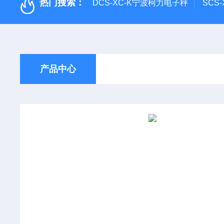
热门搜索：
DCS-XC-K宁波柯力电子秤
SCS
产品中心