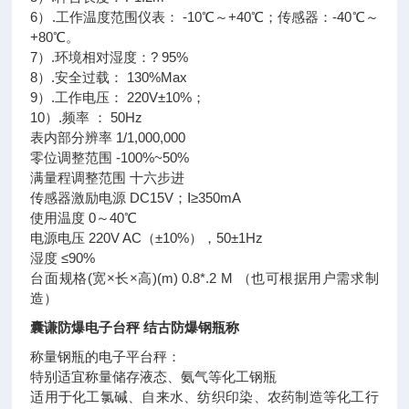
6）.工作温度范围仪表： -10℃～+40℃；传感器：-40℃～
+80℃。
7）.环境相对湿度：? 95%
8）.安全过载： 130%Max
9）.工作电压： 220V±10%；
10）.频率 ： 50Hz
表内部分辨率 1/1,000,000
零位调整范围 -100%~50%
满量程调整范围 十六步进
传感器激励电源 DC15V；Ⅰ≥350mA
使用温度 0～40℃
电源电压 220V AC（±10%），50±1Hz
湿度 ≤90%
台面规格(宽×长×高)(m) 0.8*.2 M （也可根据用户需求制
造）
囊谦防爆电子台秤 结古防爆钢瓶称
称量钢瓶的电子平台秤：
特别适宜称量储存液态、氨气等化工钢瓶
适用于化工氯碱、自来水、纺织印染、农药制造等化工行