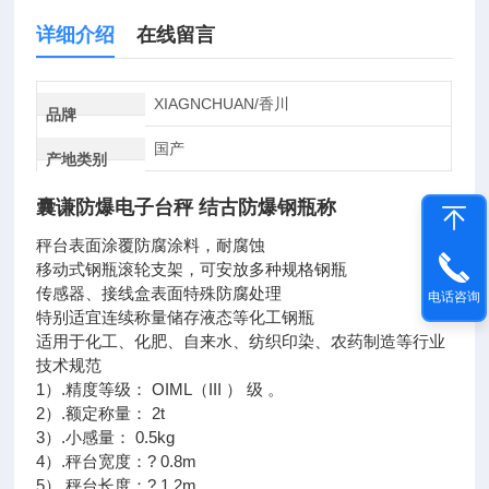
详细介绍
在线留言
XIAGNCHUAN/香川
品牌
国产
产地类别
囊谦防爆电子台秤 结古防爆钢瓶称
秤台表面涂覆防腐涂料，耐腐蚀
移动式钢瓶滚轮支架，可安放多种规格钢瓶
传感器、接线盒表面特殊防腐处理
电话咨询
特别适宜连续称量储存液态等化工钢瓶
适用于化工、化肥、自来水、纺织印染、农药制造等行业
技术规范
1）.精度等级： OIML（III ） 级 。
2）.额定称量： 2t
3）.小感量： 0.5kg
4）.秤台宽度：? 0.8m
5）.秤台长度：? 1.2m