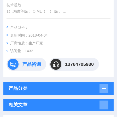
技术规范
1）.精度等级： OIML（III ） 级 。
2）.额定称量： 2t
3）.小感量： 0.5kg
产品型号：
4）.秤台宽度：? 0.8m
更新时间：2018-04-04
5）.秤台长度：? 1.2m
6）.工作温度范围仪表： -10℃～+40℃；传感器：-40℃～+8
厂商性质：生产厂家
0℃。
访问量：1432
7）.环境相对湿度：? 95%
8）.安全过载： 130%Max
产品咨询
13764705930
9）.工作电压： 220V
囊谦防爆电子台秤 结古防爆钢瓶称
产品分类
相关文章