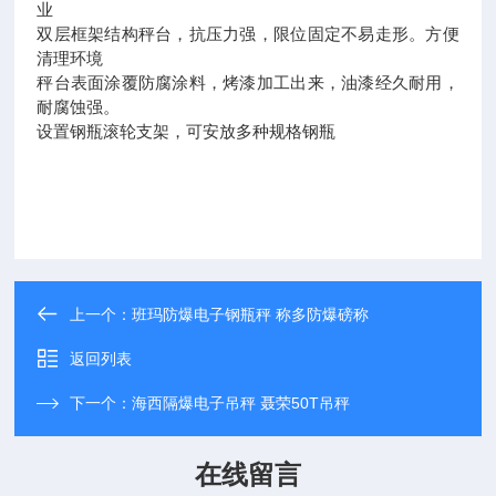
业
双层框架结构秤台，抗压力强，限位固定不易走形。方便
清理环境
秤台表面涂覆防腐涂料，烤漆加工出来，油漆经久耐用，
耐腐蚀强。
设置钢瓶滚轮支架，可安放多种规格钢瓶
上一个：
班玛防爆电子钢瓶秤 称多防爆磅称
返回列表
下一个：
海西隔爆电子吊秤 聂荣50T吊秤
在线留言