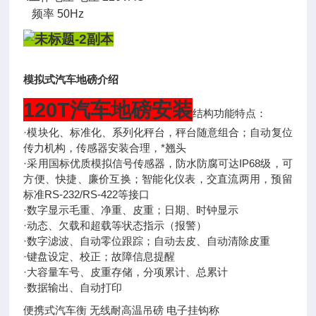
频率 50Hz
模拟式汽车地磅介绍
120T汽车地磅
安装
结构功能特点：
·模块化、标准化、系列化秤台，秤台随意组合；自动复位
传力机构，传感器安装合理，*翘头
·采用国标优质模拟信号传感器，防水防腐可达IP68级，可
方便、快捷、廉价互换；智能化仪表，交直流两用，预留
标准RS-232/RS-422等接口
·数字显示毛重、净重、皮重；日期、时钟显示
·动态、欠载和超载等状态指示（报警）
·数字滤波、自动零位跟踪；自动去皮、自动清除皮重
·键盘设定、校正；故障信息提醒
·大容量车号、皮重存储，分项累计、总累计
·数据输出、自动打印
便携式汽车衡 无线耐高温吊磅 电子挂钩称