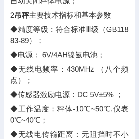
自动关闭秤体电源；
2
吊秤
主要技术指标和基本参数
◆精度等级：符合标准Ⅲ级（GB118
83-89）；
◆电源： 6V/4AH镍氢电池；
◆无线电频率：430MHz （八个频
点）；
◆传感器激励电源：DC 5V±5% ；
◆工作温度：秤体-10℃~50℃,仪表
0℃~40℃；
◆无线电传输距离：无阻挡时不小