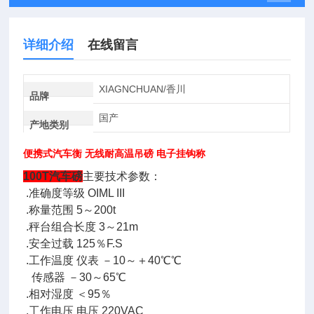
详细介绍
在线留言
XIAGNCHUAN/香川
品牌
国产
产地类别
便携式汽车衡 无线耐高温吊磅 电子挂钩称
100T汽车磅
主要技术参数：
.准确度等级 OIML III
.称量范围 5～200t
.秤台组合长度 3～21m
.安全过载 125％F.S
.工作温度 仪表 －10～＋40℃℃
传感器 －30～65℃
.相对湿度 ＜95％
.工作电压 电压 220VAC