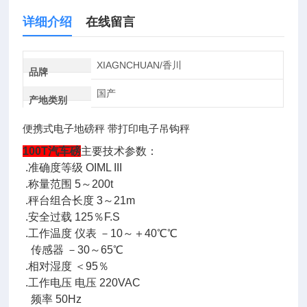
详细介绍
在线留言
XIAGNCHUAN/香川
品牌
国产
产地类别
便携式电子地磅秤 带打印电子吊钩秤
100T汽车磅
主要技术参数：
.准确度等级 OIML III
.称量范围 5～200t
.秤台组合长度 3～21m
.安全过载 125％F.S
.工作温度 仪表 －10～＋40℃℃
传感器 －30～65℃
.相对湿度 ＜95％
.工作电压 电压 220VAC
频率 50Hz