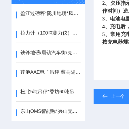
2、
欠压指
作时间）造
盈江过磅秤*陇川地磅*凤庆汽车衡*永德电子磅秤*德宏过磅称
3、
电池电
4、
充电后
拉力计（100吨测力仪）无线电子吊秤）耐高温吊秤量程变更及校正
5、
常用充
按充电器规
铁锋地磅/唐镇汽车衡/克东地磅/拜泉地磅维修
莲池AAE电子吊秤 蠡县隔爆吊秤 南和防爆电子吊称
松北5吨吊秤*香坊60吨吊秤*察哈尔右翼后旗地磅
上一个
东山OMS智能称*兴山无人管汽车衡*建华汽车磅称*铁锋防爆桌秤