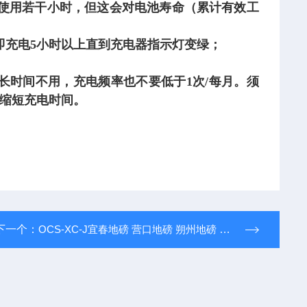
使用若干小时，但这会对电池寿命（累计有效工
即充电5小时以上直到充电器指示灯变绿；
长时间不用，充电频率也不要低于1次/每月。须
缩短充电时间。
下一个：
OCS-XC-J宜春地磅 营口地磅 朔州地磅 漳州地磅 葫芦岛地磅 运城地磅