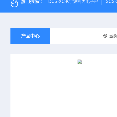
热门搜索：
DCS-XC-K宁波柯力电子秤
SCS
产品中心
当