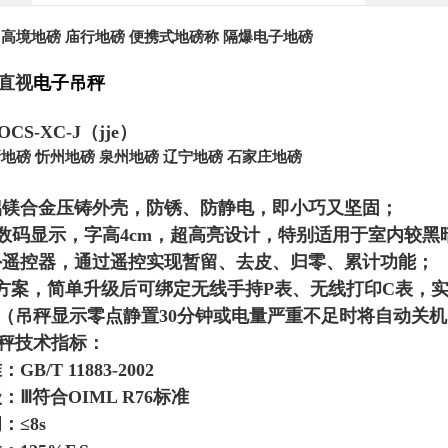
 高境地磅 庙行地磅 便携式地磅称 隔爆电子地磅
直视
电子吊秤
S-XC-J（jje）
地磅 忻州地磅 泉州地磅 辽宁地磅 石家庄地磅
铝镁合金压铸外壳，防锈、防静电，即小巧又坚固；
D数码显示，字高4cm，超高亮设计，特别适用于室内较
外遥控器，通过遥控实现暂留、去皮、归零、累计功能；
计方案，简单升级后可绑定无线手持P表、无线打印C表，
（吊秤显示零点静置30分钟或电量严重不足时将自动关机
秤技术指标：
B/T 11883-2002
：Ⅲ符合OIML R76标准
：≤8s