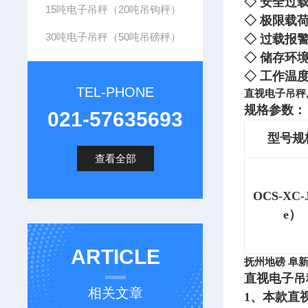
◇
安全过载：
15吨电子吊秤（20吨吊钩秤）
◇
极限载荷：
30吨电子吊秤（50吨吊磅秤）
◇
过载报警：1
◇
储存环境
◇
工作温度
TEL-PHONE
直视电子吊秤
规格参数：
021-57635693
型号规
查看全部
OCS-XC-
e）
ARTICLE
抚州地磅 阜新
直视电子吊
相关文章
1、
本款直视