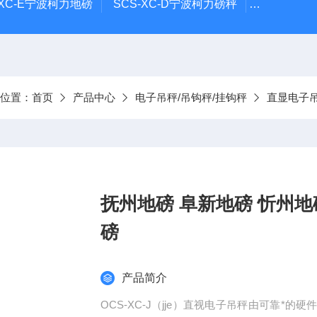
-XC-E宁波柯力地磅
SCS-XC-D宁波柯力磅秤
D2008-W
前位置：
首页
产品中心
电子吊秤/吊钩秤/挂钩秤
直显电子
抚州地磅 阜新地磅 忻州地
磅
产品简介
OCS-XC-J（jje）直视电子吊秤由可靠