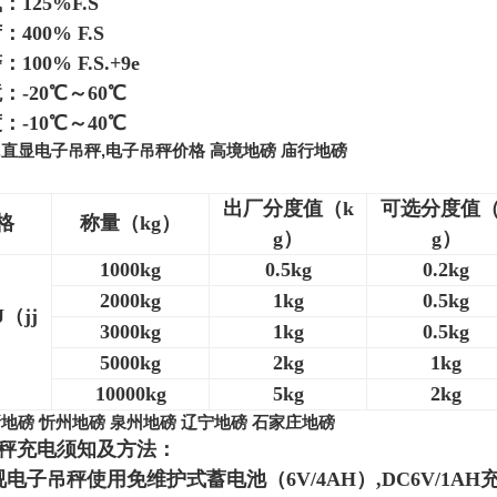
125%F.S
400% F.S
00% F.S.+9e
：-20℃～60℃
：-10℃～40℃
,直显电子吊秤,电子吊秤价格 高境地磅 庙行地磅
出厂分度值（k
可选分度值（
格
称量（kg）
g）
g）
1000kg
0.5kg
0.2kg
2000kg
1kg
0.5kg
J（jj
3000kg
1kg
0.5kg
5000kg
2kg
1kg
10000kg
5kg
2kg
地磅 忻州地磅 泉州地磅 辽宁地磅 石家庄地磅
秤充电须知及方法：
电子吊秤使用免维护式蓄电池（6V/4AH）,DC6V/1AH