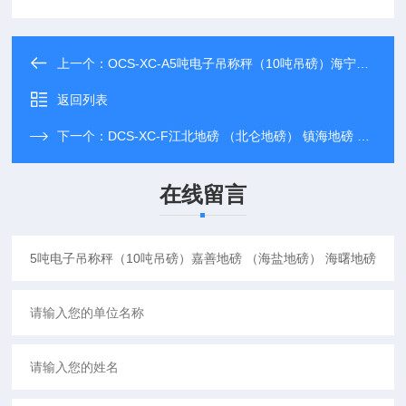
上一个：
OCS-XC-A5吨电子吊称秤（10吨吊磅）海宁地磅 （平湖地磅） 桐乡地磅
返回列表
下一个：
DCS-XC-F江北地磅 （北仑地磅） 镇海地磅 油桶搬运电子称 倒桶秤
在线留言