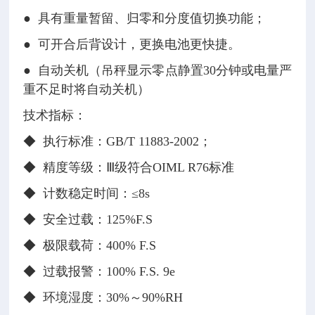
●
具有重量暂留、归零和分度值切换功能；
●
可开合后背设计，更换电池更快捷。
●
自动关机（吊秤显示零点静置30分钟或电量严
重不足时将自动关机）
技术指标：
◆
执行标准：GB/T 11883-2002；
◆
精度等级：Ⅲ级符合OIML R76标准
◆
计数稳定时间：≤8s
◆
安全过载：125%F.S
◆
极限载荷：400% F.S
◆
过载报警：100% F.S. 9e
◆
环境湿度：30%～90%RH