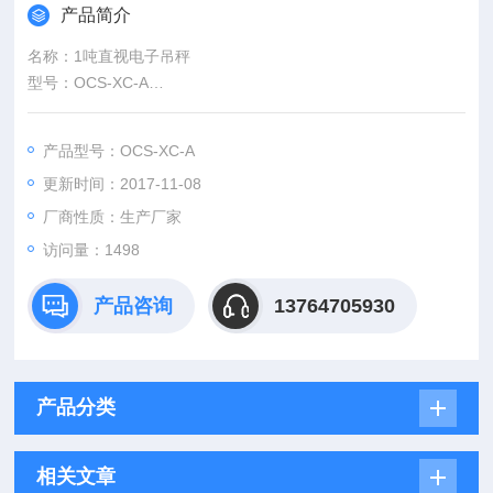
产品简介
名称：1吨直视电子吊秤
型号：OCS-XC-A
规格：1000KG/200G
优点：高强度铝镁合金精密压铸超壳体，坚固耐用，美观轻盈
产品型号：OCS-XC-A
用途：物流仓储行业、机械制造业、铁路运输、电缆制造、矿山
更新时间：2017-11-08
矿井等等
5吨电子吊称秤（10吨吊磅）嘉善地磅 （海盐地磅） 海曙地磅
厂商性质：生产厂家
访问量：1498
产品咨询
13764705930
产品分类
相关文章