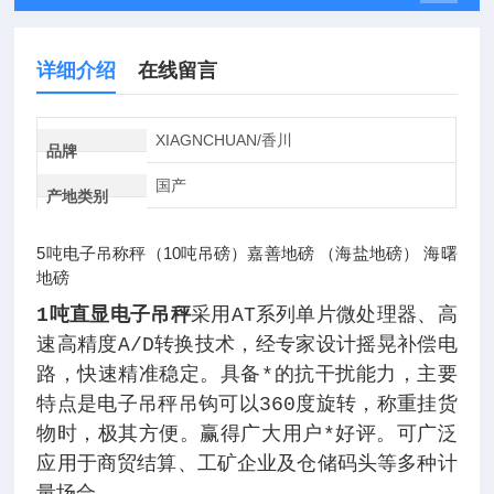
详细介绍
在线留言
XIAGNCHUAN/香川
品牌
国产
产地类别
5吨电子吊称秤（10吨吊磅）嘉善地磅 （海盐地磅） 海曙
地磅
1吨直显电子吊秤
采用AT系列单片微处理器、高
速高精度A/D转换技术，经专家设计摇晃补偿电
路，快速精准稳定。具备*的抗干扰能力，主要
特点是电子吊秤吊钩可以360度旋转，称重挂货
物时，极其方便。赢得广大用户*好评。可广泛
应用于商贸结算、工矿企业及仓储码头等多种计