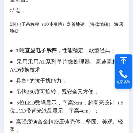
量场合。
特点：
5吨电子吊称秤（10吨吊磅）嘉善地磅 （海盐地磅） 海曙
地磅
●
，性能稳定，款型经典；
1吨直显电子吊秤
●
采用采用AT系列单片微处理器、高速高精度
A/D转换技术；
●
具备*的抗干扰能力；
电话咨询
●
吊钩360度可旋转，既安全又方便；
●
5
位LED数码显示，字高3cm，超高亮设计（5
位LCD带背光液晶显示：字高4cm）；
●
高强度镁合金精密压铸壳体，坚固、美观、轻
盈；