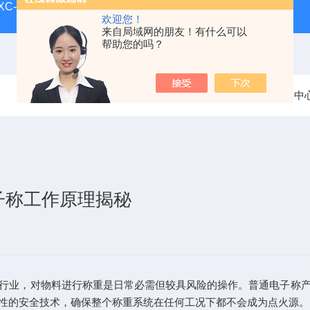
-XC-E宁波柯力地磅
SCS-XC-D宁波柯力磅秤
D2008-W
欢迎您！
来自局域网的朋友！有什么可以
帮助您的吗？
当前位置：
首页
新闻中
子称工作原理揭秘
业，对物料进行称重是日常必需但较具风险的操作。普通电子称产
性的安全技术，确保整个称重系统在任何工况下都不会成为点火源。