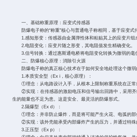
一、基础称重原理：应变式传感器
防爆电子称的“称重”核心与普通电子称相同，基于应变式
1.感知形变：传感器由金属弹性体和粘贴其上的应变片组
2.电阻变化：应变片随之形变，其电阻值发生精确变化。
3.信号转换：通过惠斯通电桥将电阻变化转换为微弱的毫
二、防爆核心原理：消除引火源
防爆电子称的真正核心技术在于如何安全地处理这个微弱的
1.本质安全型（Ex i，核心原理）：
①理念：从电路设计入手，从根本上限制称重系统在正常或
②实现：在传感器的激励电压和信号输出回路中，采用齐纳
生的能量也不足为患。这是安全、最灵活的防爆形式。
2.隔爆型（Ex d）：
①理念：并非防止爆炸，而是将可能产生火花、电弧的部
②实现：该外壳能承受内部爆炸产生的压力，并通过特殊的
3.正压型（Ex p）：