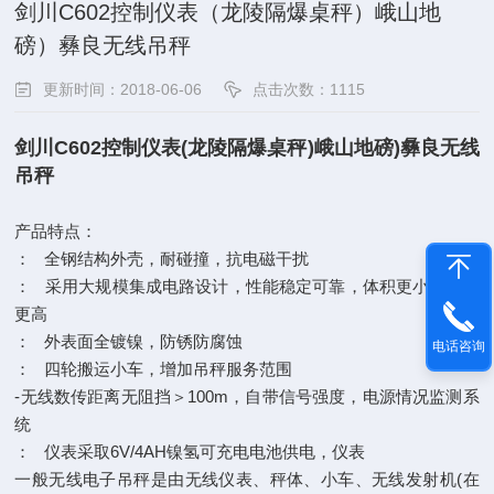
剑川C602控制仪表（龙陵隔爆桌秤）峨山地
磅）彝良无线吊秤
更新时间：2018-06-06
点击次数：1115
剑川C602控制仪表(龙陵隔爆桌秤)峨山地磅)彝良无线
吊秤
产品特点：
： 全钢结构外壳，耐碰撞，抗电磁干扰
： 采用大规模集成电路设计，性能稳定可靠，体积更小，智能
更高
： 外表面全镀镍，防锈防腐蚀
电话咨询
： 四轮搬运小车，增加吊秤服务范围
-无线数传距离无阻挡＞100m，自带信号强度，电源情况监测系
统
： 仪表采取6V/4AH镍氢可充电电池供电，仪表
一般无线电子吊秤是由无线仪表、秤体、小车、无线发射机(在