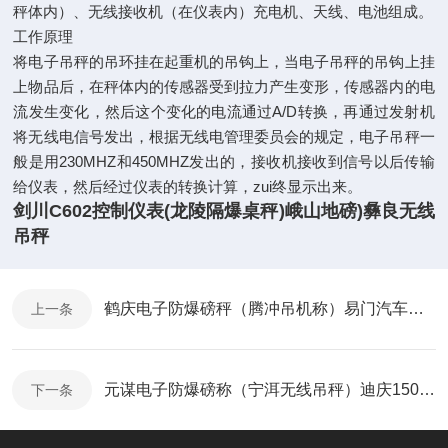
秤体内）、无线接收机（在仪表内）充电机、天线、电池组成。
工作原理
将电子吊秤的吊环挂在起重机的吊钩上，当电子吊秤的吊钩上挂
上物品后，在秤体内的传感器受到拉力产生变形，传感器内的电
流发生变化，然后这个变化的电流通过A/D转换，再通过发射机
将无线电信号发出，根据无线电管理委员会的规定，电子吊秤一
般是用230MHZ和450MHZ发出的，接收机接收到信号以后传输
给仪表，然后经过仪表的转换计算，zui终显示出来。
剑川C602控制仪表(龙陵隔爆桌秤)峨山地磅)彝良无线
吊秤
鹤庆电子防爆磅秤（腾冲吊机称）易门汽车磅称）镇雄滚筒称
上一条
元谋电子防爆磅称（宁洱无线吊秤）迪庆150T汽车衡）通海钢瓶秤
下一条