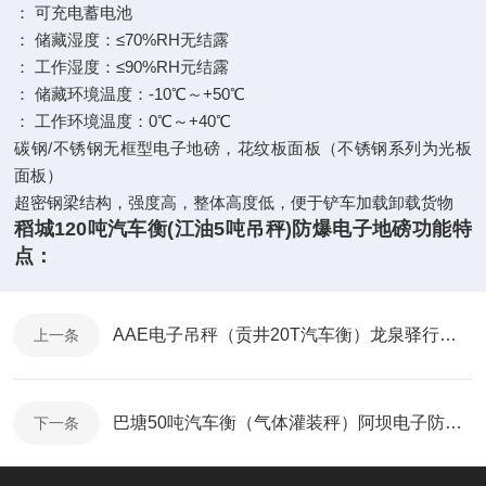
： 可充电蓄电池
： 储藏湿度：≤70%RH无结露
： 工作湿度：≤90%RH元结露
： 储藏环境温度：-10℃～+50℃
： 工作环境温度：0℃～+40℃
碳钢/不锈钢无框型电子地磅，花纹板面板（不锈钢系列为光板
面板）
超密钢梁结构，强度高，整体高度低，便于铲车加载卸载货物
稻城120吨汽车衡(江油5吨吊秤)防爆电子地磅功能特
点：
AAE电子吊秤（贡井20T汽车衡）龙泉驿行车称）丘北吊钩磅
上一条
巴塘50吨汽车衡（气体灌装秤）阿坝电子防爆称使用操作方法
下一条