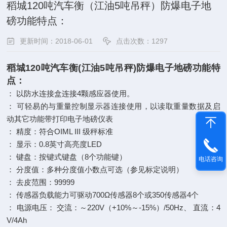
稻城120吨汽车衡（江油5吨吊秤）防爆电子地
磅功能特点：
更新时间：2018-06-01
点击次数：1297
稻城120吨汽车衡(江油5吨吊秤)防爆电子地磅功能特
点：
： 以防水连接盒连接4颗感应器使用。
： 可轻易的与重量控制显示器连接使用，以读取重量数据及启
动其它功能带打印电子地磅仪表
： 精度：符合OIML III 级秤标准
： 显示：0.8英寸高亮度LED
： 键盘：按键式键盘（8个功能键）
电话咨询
： 分度值：多种分度值小数点可选（参见标定说明）
： 去皮范围：99999
： 传感器负载能力可驱动700Ω传感器8个或350传感器4个
： 电源电压： 交流：～220V（+10%～-15%）/50Hz、 直流：4
V/4Ah