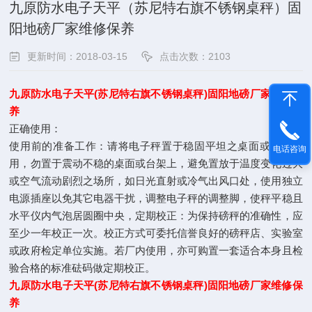
九原防水电子天平（苏尼特右旗不锈钢桌秤）固
阳地磅厂家维修保养
更新时间：2018-03-15
点击次数：2103
九原防水电子天平(苏尼特右旗不锈钢桌秤)固阳地磅厂家维修保
养
正确使用：
使用前的准备工作：请将电子秤置于稳固平坦之桌面或地面使
电话咨询
用，勿置于震动不稳的桌面或台架上，避免置放于温度变化过大
或空气流动剧烈之场所，如日光直射或冷气出风口处，使用独立
电源插座以免其它电器干扰，调整电子秤的调整脚，使秤平稳且
水平仪内气泡居圆圈中央，定期校正：为保持磅秤的准确性，应
至少一年校正一次。校正方式可委托信誉良好的磅秤店、实验室
或政府检定单位实施。若厂内使用，亦可购置一套适合本身且检
验合格的标准砝码做定期校正。
九原防水电子天平(苏尼特右旗不锈钢桌秤)固阳地磅厂家维修保
养