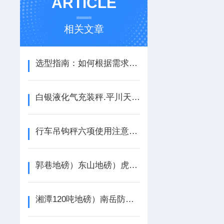
ARTICLE
相关文章
选型指南：如何根据需求挑选适配的宁波柯力传感器型号与规格
白银液化气充装秤.平川天然气充装电子称.会宁二氧化碳灌装秤简介及原理
行车吊钩秤六项使用注意事项及常见的错误信息判断
郭巷地磅）东山地磅）虎丘地磅）狮山地磅）枫桥地磅
湘潭120吨地磅）南岳防爆叉车秤（望城20吨地磅）寻乌叉车秤