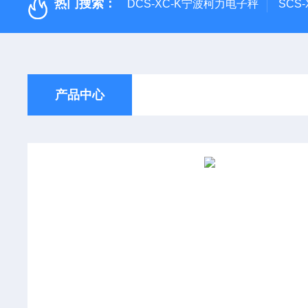
热门搜索：
DCS-XC-K宁波柯力电子秤
SCS
产品中心