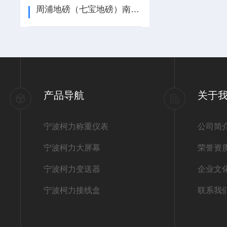
周浦地磅（七宝地磅）南翔地磅）泖港地磅
产品导航
关于
宁波柯力称重仪表
公司简
宁波柯力大屏幕
荣誉资
宁波柯力变送器
企业文
宁波柯力接线盒
联系我