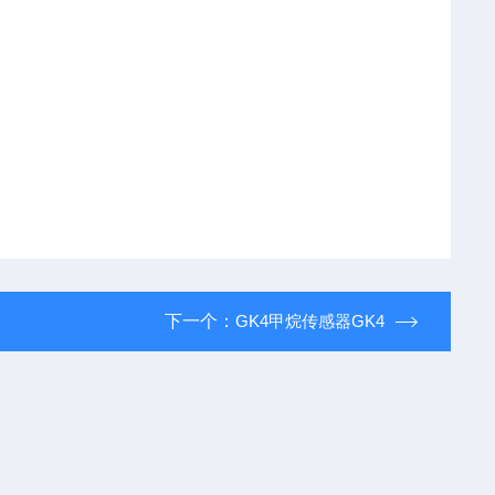
下一个：
GK4甲烷传感器GK4