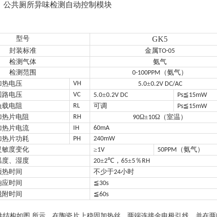
、公共厕所异味检测自动控制模块
型号
GK5
封装标准
金属
TO-05
检测气体
氨气
检测范围
（氨气）
0-100PPM
加热电压
VH
±
5.0
0.2V DC/AC
回路电压
VC
±
≦
5.0
0.2V DC
Ps
15mW
负载电阻
RL
可调
≦
Ps
15mW
加热片电阻
RH
Ω±
Ω（室温）
90
10
加热片电流
IH
60mA
加热片功耗
PH
240mW
灵敏度变化
≥
（氨气）
1V
50PPM
温度、湿度
±
℃，
±
％
20
2
65
5
RH
预热时间
不少于
小时
24
响应时间
≦
30s
脱附时间
≦
60s
件结构如图
所示。在陶瓷片上稳固加热丝，两端连接金电极引线，并在两