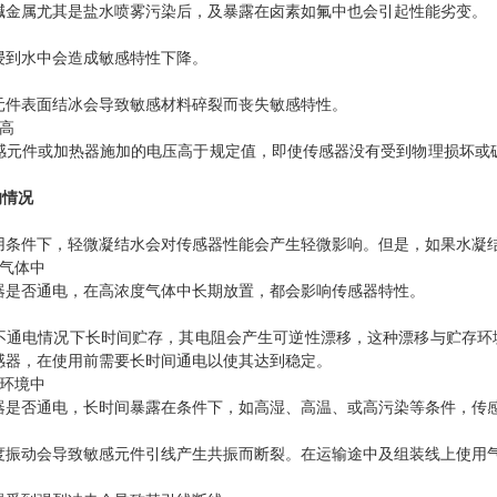
碱金属尤其是盐水喷雾污染后，及暴露在卤素如氟中也会引起性能劣变。
浸到水中会造成敏感特性下降。
元件表面结冰会导致敏感材料碎裂而丧失敏感特性。
过高
感元件或加热器施加的电压高于规定值，即使传感器没有受到物理损坏或
的情况
用条件下，轻微凝结水会对传感器性能会产生轻微影响。但是，如果水凝
度气体中
器是否通电，在高浓度气体中长期放置，都会影响传感器特性。
不通电情况下长时间贮存，其电阻会产生可逆性漂移，这种漂移与贮存环
感器，在使用前需要长时间通电以使其达到稳定。
在环境中
器是否通电，长时间暴露在条件下，如高湿、高温、或高污染等条件，传
度振动会导致敏感元件引线产生共振而断裂。在运输途中及组装线上使用