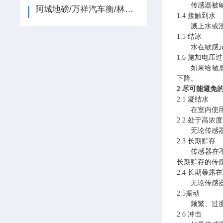
传感器被
阿城地磅/万祥汽车衡/林口地磅/书院汽车衡/牡丹江地磅维修
1.4 接触到水
溅上水或
1.5 结冰
水在敏感
1.6 施加电压
如果给敏
下降。
2
尽可能避免
2.1 凝结水
在室内使
2.2 处于高浓
无论传感
2.3 长期贮存
传感器在
长期贮存的传
2.4 长期暴露
无论传感
2.5振动
频繁、过
2.6
冲击