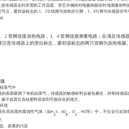
400℃,使传感器达到所需的工作温度。管芯外侧的对电极则能实时地测量材
号点，紧邻该标志的 1、2引线脚为加热丝引脚，3、4引脚为传感器信号
1、2 管脚连接加热电路，3、4 管脚连接测量电路；在满足传
：请注意传感器上的突出标志，紧邻该标志的两只管脚为加热电极
情况
机硅蒸气中
器的表面吸附了有机硅蒸气，传感器的敏感材料会被包裹住，抑制传感器
、腻子或其它含硅塑料添加剂可能存在的地方。
的环境
露在高浓度的腐蚀性气体（如
，
，
，
等）
中，不仅会引起加
H
S
SO
Cl
HCl
2
X
2
变。
金属盐、卤素的污染