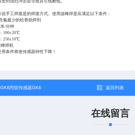
器受到强烈冲击会导致其引线断线。
来说手工焊接是的焊接方式。使用波峰焊是应满足以下条件：
含氯最少的松香助焊剂
2
米
/
分钟
：
100
±
20
℃
：
250
±
10
℃
波峰焊机
使用条件将使传感器特性下降！
：
GK6丙烷传感器GK6
返回列表
在线留言