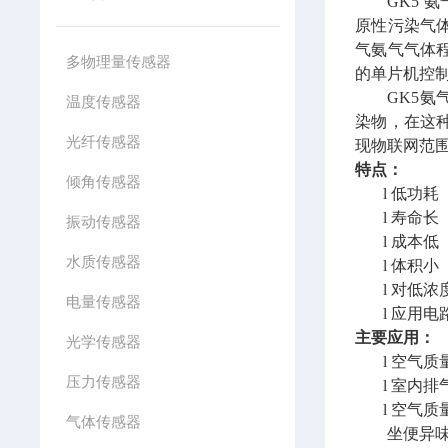
GK5
氨
原性污染气
气氨气气体
多物理量传感器
的单片机控
GK5
氨
温度传感器
染物，在这
光纤传感器
现物联网范
特点：
倾角传感器
l
低功耗
l
寿命长
振动传感器
l
成本低
水质传感器
l
体积小
l
对低浓
电量传感器
l
应用电
主要应用：
光学传感器
l
空气质
压力传感器
l
室内排
l
空气质
气体传感器
坐便异