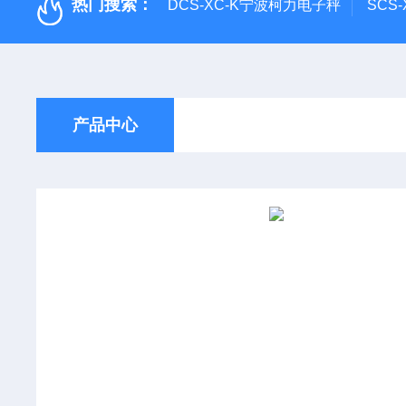
热门搜索：
DCS-XC-K宁波柯力电子秤
SCS
产品中心