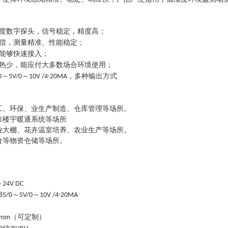
度数字探头，信号稳定，精度高；
偿
，
测量精准、性能稳定
；
能够快速接入
；
热少，能应付大多数场合环境使用；
～
～
，
多种输出方式
0
5V/0
10V
/
4-20MA
工、环保、业生产制造、仓库管理等场所。
市楼宇暖通系统等场所
业大棚、花卉温室培养、农业生产等场所。
食等物资仓储等场所。
～
24V DC
～
～
85
/
0
5V/0
10V
/
4-20MA
（可定制）
0mm