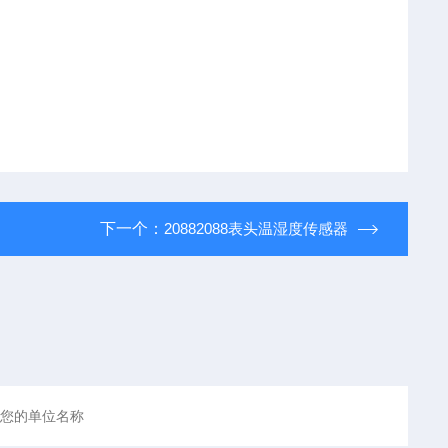
下一个：
20882088表头温湿度传感器