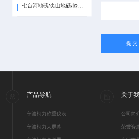
七台河地磅/尖山地磅/岭东地磅/四方台地磅/兴安地磅
产品导航
关于
宁波柯力称重仪表
公司简
宁波柯力大屏幕
荣誉资