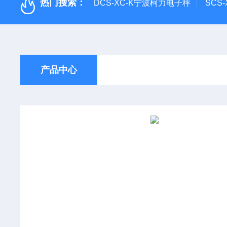
热门搜索：
DCS-XC-K宁波柯力电子秤
SCS
产品中心