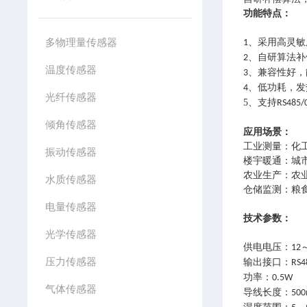
功能特点：
多物理量传感器
、采用高灵敏
1
、
自研算法补
2
温度传感器
、
兼容性好，
3
、低功耗，发
4
光纤传感器
5、
支持
RS485
/
倾角传感器
应用场景：
工业测量：化
振动传感器
楼宇暖通：城
农业生产：农
水质传感器
仓储监测：粮
电量传感器
技术参数：
光学传感器
供电电压
：
12
压力传感器
输出接口
：
RS4
功率
：
0.
5
W
气体传感器
导线长度
：
50