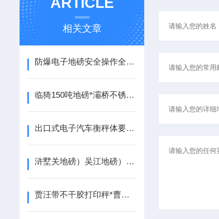
ARTICLE
相关文章
防爆电子地磅安全操作全指南，危险环境称重的规范流程
临猗150吨地磅*灞桥不锈钢油桶秤*长安150T吊秤*甘泉隔爆电子秤
出口式电子汽车衡秤体要求说明
浒墅关地磅）吴江地磅）桃源地磅）震泽地磅）七都地磅
贾汪带不干胶打印秤*曹路50T地磅*淞南挂钩秤*盈浦隔爆油桶称