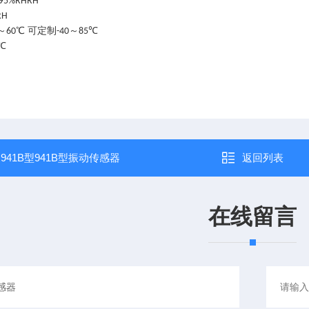
95%RHRH
RH
～
℃ 可定制
～
℃
60
-40
85
℃
：
941B型941B型振动传感器
返回列表
在线留言