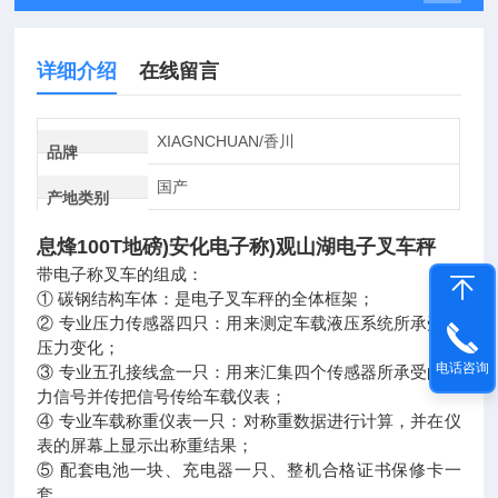
详细介绍
在线留言
XIAGNCHUAN/香川
品牌
国产
产地类别
息烽100T地磅)安化电子称)观山湖电子叉车秤
带电子称叉车的组成：
① 碳钢结构车体：是电子叉车秤的全体框架；
② 专业压力传感器四只：用来测定车载液压系统所承受的
压力变化；
电话咨询
③ 专业五孔接线盒一只：用来汇集四个传感器所承受的压
力信号并传把信号传给车载仪表；
④ 专业车载称重仪表一只：对称重数据进行计算，并在仪
表的屏幕上显示出称重结果；
⑤ 配套电池一块、充电器一只、整机合格证书保修卡一
套。