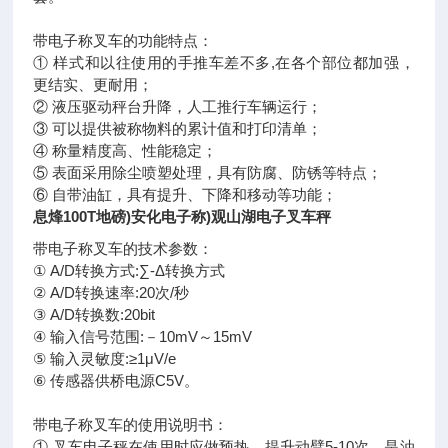
带电子称叉车的功能特点：
① 样式和以往使用的手推车差不多,在各个部位都加强，
更结实、更耐用；
② 液压驱动秤台升降，人工推行车辆运行；
③ 可以提供被称物料的累计值和打印清单；
④ 称量精度高、性能稳定；
⑤ 表面采用除尘喷塑处理，具有防腐、防锈等特点；
⑥ 自带油缸，具有提升、下降和移动等功能；
息烽100T地磅)安化电子称)观山湖电子叉车秤
带电子称叉车的技术参数：
① A/D转换方式:∑-Δ转换方式
② A/D转换速率:20次/秒
③ A/D转换数:20bit
④ 输入信号范围:－10mV～15mV
⑤ 输入灵敏度:≥1μV/e
⑥ 传感器供桥电源C5V。
带电子称叉车的使用说明书：
① 叉车电子秤在使用时应做预热，提升动臂5-10次，是油