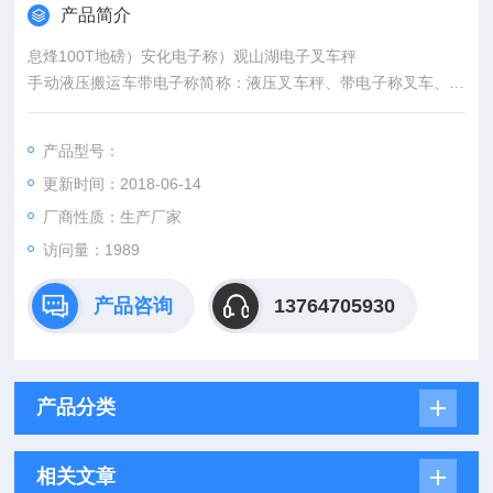
产品简介
息烽100T地磅）安化电子称）观山湖电子叉车秤
手动液压搬运车带电子称简称：液压叉车秤、带电子称叉车、叉
车秤、电子叉车磅、地牛秤。主要用来计重，也可加装计数和计
价仪表；此秤是在以往的手推车的基础上加装了称重装置，中和
产品型号：
了叉车和电子秤的各自特点，更大的提高了工厂生产作业率；实
更新时间：2018-06-14
现了在搬运过程中就可以完成称重功能，为工厂大大地节约了时
间。
厂商性质：生产厂家
访问量：1989
产品咨询
13764705930
产品分类
相关文章