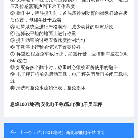
压及传感器预热到正常工作温度
② 操作中，翻斗提升时，首先应控制动臂的操纵杆放在极
后位置，即翻斗处于后端
③ 动臂系统应进行严格润滑，减少动臂的摩擦系数
④ 选择较平坦的地面上进行称重
⑤ 提升动臂的过程应将速度控制均匀
⑥ 车载停止行驶的情况下置零较好
⑦ 称重过程避免车载行驶，如需行驶，应控制车速在10K
M/h左右
⑧ 如配备多个翻斗时，称重时必须校正所使用的翻斗
⑨ 电子秤开机前先启动车载，电子秤关闭后再关闭车载电
源
⑩ 清洗时避免水流如仪表，避免损坏
息烽100T地磅)安化电子称)观山湖电子叉车秤
上一个：
芷江30T地磅）新化智能电子轨道衡