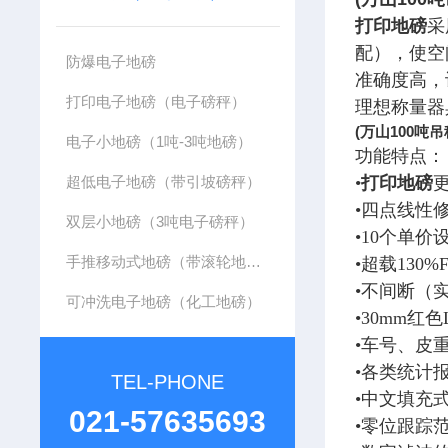
打印地磅
采
配），使空
防爆电子地磅
准确度高，
打印电子地磅（电子磅秤）
理想称量器
(万山100吨
电子小地磅（1吨-3吨地磅）
功能特点：
超低电子地磅（带引坡磅秤）
•
打印地磅
•四点线性
双层小地磅（3吨电子磅秤）
•10个单
手推移动式地磅（带滚轮地磅）
•超载13
•不间断（
可冲洗电子地磅（化工地磅）
•30mm红
•车号、皮
•各类统计
TEL-PHONE
•中文填充
021-57635693
•零位跟踪