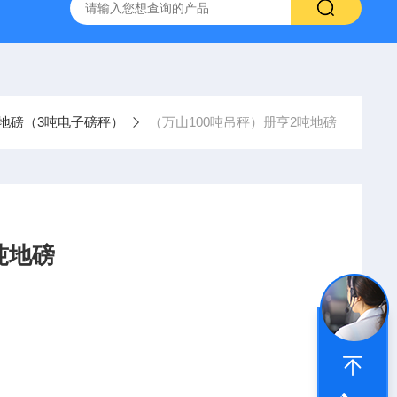
柯力D2008-W数字仪表
D39-W-CAN物联网称重显示仪表宁
地磅（3吨电子磅秤）
（万山100吨吊秤）册亨2吨地磅
吨地磅
求定做）