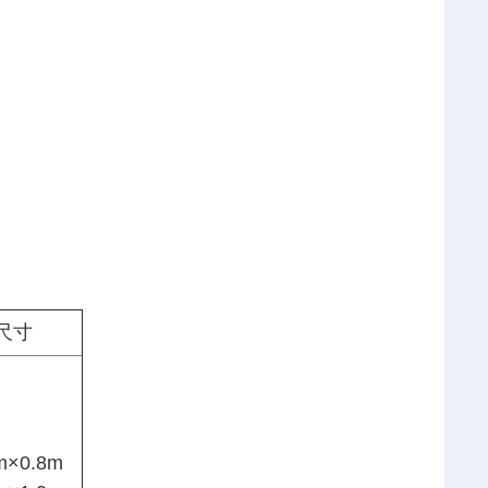
尺寸
m×0.8m