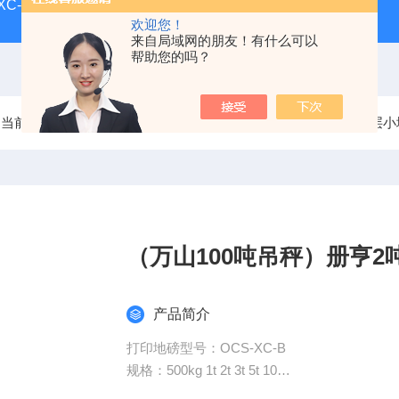
-XC-E宁波柯力地磅
SCS-XC-D宁波柯力磅秤
D2008-W
欢迎您！
来自局域网的朋友！有什么可以
帮助您的吗？
当前位置：
首页
产品中心
电子地磅（上海地磅）
双层小
（万山100吨吊秤）册亨2
产品简介
打印地磅型号：OCS-XC-B
规格：500kg 1t 2t 3t 5t 10
尺寸：0.8x0.8m---2.0x3.0m（可根据用户需