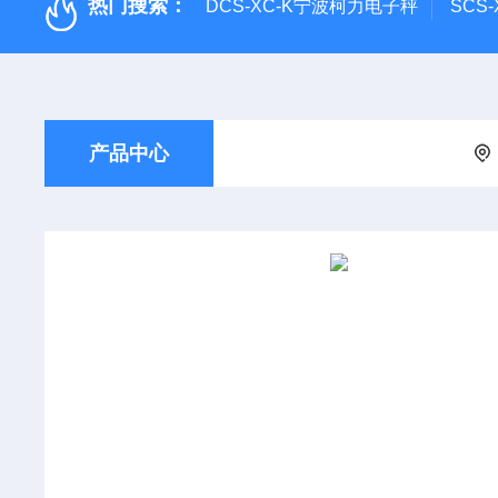
热门搜索：
DCS-XC-K宁波柯力电子秤
SCS
产品中心