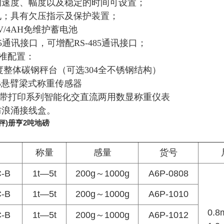
的速度、幅度以及稳定的时间可设置；
电；具有欠压指示及保护装置；
V/4AH免维护蓄电池
485通讯接口，可增配RS-485通讯接口；
准配置：
强度整体碳钢秤台（可选304全不锈钢结构）
QB悬臂梁式称重传感器
5A6P带打印系列智能化交直流两用数显称重仪表
防浪涌接线盒。
吊秤)册亨2吨地磅
称量
感量
货号
-B
1t—5t
200g～1000g
A6P-0808
-B
1t—5t
200g～1000g
A6P-1010
0.8
-B
1t—5t
200g～1000g
A6P-1012