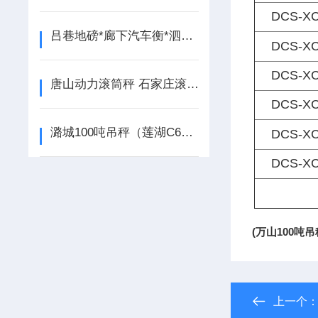
DCS-XC
吕巷地磅*廊下汽车衡*泗泾汽车衡*佘山电子秤*车墩防爆秤
DCS-XC
DCS-XC
唐山动力滚筒秤 石家庄滚筒秤 长安动力滚筒称
DCS-XC
潞城100吨吊秤（莲湖C602控制仪表钢瓶秤）黎城150T吊秤
DCS-XC
DCS-XC
(万山100吨
上一个