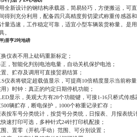
用全新设计的钢结构承载器，简易轻巧，方便搬运，可直
间得到充分利用，配备四只高精度剪切梁式称重传感器和
计量迅速，工作稳定可靠，适宜小型车辆装货称量。是用
具。
吊秤)册亨2吨地磅
更换仪表不用上砝码重新标定；
修正，智能化判别电池电量，自动关机保护电池；
价设置、贮存及调用可直接贸易结算；
0%F.S仪表将锁定超载值显示，可提商10倍精度显示当前称
实用）时钟：真正的约定日期停机功能；
色LED显示，美观大方有28个功能键，可接1-16只桥式传感
重500辆贮存，断电保护，1000个称重记录贮存；
报表按车号分类统计，按货号分类统，日报表、月报表统
式快速打印可选，多种针式24针打印机配接；
范围、置零（开机/手动）范围、可分别设置；