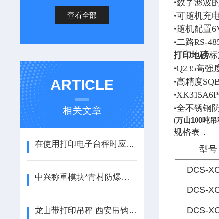
•数字滤波
查看全部
•可随机充
•随机配置6
•二路RS-
打印地磅
标
•Q235高
ARTICLE
•高精度S
•XK31
•全不锈钢
相关文章
(万山100吨
规格表：
在使用打印电子台秤时应遵守如下事项
型号
DCS-XC
中兴称重模块*青村防爆秤*太平便携式汽车衡*金汇无人值守地磅
DCS-XC
DCS-XC
龙山带打印吊秤 西安吊钩称 钢城电子防爆秤